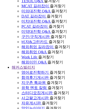
TESOL Q&A
즐겨찾기
MCAT 길라잡이
즐겨찾기
미의대진학 Q&A
즐겨찾기
DAT 길라잡이
즐겨찾기
미치대진학 Q&A
즐겨찾기
PCAT 길라잡이
즐겨찾기
미약대진학 Q&A
즐겨찾기
구인/구직게시판
즐겨찾기
비자&그린카드
즐겨찾기
해외취업 길라잡이
즐겨찾기
해외취업 Q&A
즐겨찾기
Work Life
즐겨찾기
해외이민 Q&A
즐겨찾기
해커스빌리지
영어로진학하기
즐겨찾기
합격후기게시판
즐겨찾기
지구촌 특파원
즐겨찾기
유학 멘토 칼럼
즐겨찾기
스터디모집게시판
즐겨찾기
사고팔고게시판
즐겨찾기
자유게시판
즐겨찾기
맛있는이야기
즐겨찾기