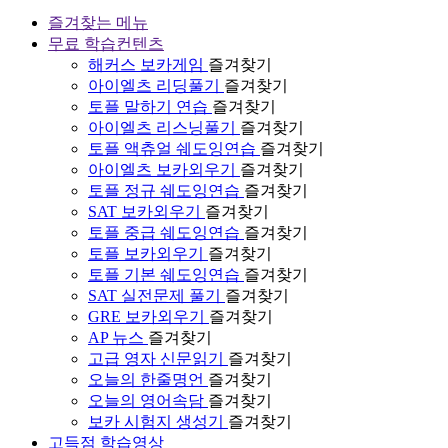
즐겨찾는 메뉴
무료 학습컨텐츠
해커스 보카게임
즐겨찾기
아이엘츠 리딩풀기
즐겨찾기
토플 말하기 연습
즐겨찾기
아이엘츠 리스닝풀기
즐겨찾기
토플 액츄얼 쉐도잉연습
즐겨찾기
아이엘츠 보카외우기
즐겨찾기
토플 정규 쉐도잉연습
즐겨찾기
SAT 보카외우기
즐겨찾기
토플 중급 쉐도잉연습
즐겨찾기
토플 보카외우기
즐겨찾기
토플 기본 쉐도잉연습
즐겨찾기
SAT 실전문제 풀기
즐겨찾기
GRE 보카외우기
즐겨찾기
AP 뉴스
즐겨찾기
고급 영자 신문읽기
즐겨찾기
오늘의 한줄명언
즐겨찾기
오늘의 영어속담
즐겨찾기
보카 시험지 생성기
즐겨찾기
고득점 학습영상