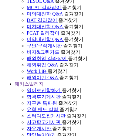
TESOL Q&A
즐겨찾기
MCAT 길라잡이
즐겨찾기
미의대진학 Q&A
즐겨찾기
DAT 길라잡이
즐겨찾기
미치대진학 Q&A
즐겨찾기
PCAT 길라잡이
즐겨찾기
미약대진학 Q&A
즐겨찾기
구인/구직게시판
즐겨찾기
비자&그린카드
즐겨찾기
해외취업 길라잡이
즐겨찾기
해외취업 Q&A
즐겨찾기
Work Life
즐겨찾기
해외이민 Q&A
즐겨찾기
해커스빌리지
영어로진학하기
즐겨찾기
합격후기게시판
즐겨찾기
지구촌 특파원
즐겨찾기
유학 멘토 칼럼
즐겨찾기
스터디모집게시판
즐겨찾기
사고팔고게시판
즐겨찾기
자유게시판
즐겨찾기
맛있는이야기
즐겨찾기