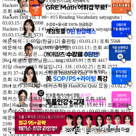
Hackers Drill vol. 1 #16 Reading Vocabulary
satyagraha | 03.03.15 |
조회 4403
Hackers Drill vol. 1 #8~ #15 Reading Vocabulary
satyagraha |
03.03.15 | 조회 5998
Hackers Drill vol. 1 #1~#7 Reading Vocabulary
satyagraha |
03.03.15 | 조회 5731
예문해석 - 1~60일(한글)
[2]
출판팀 | 03.03.13 | 조회 5568
예문해석-1일~60일(MS)
출판팀 | 03.03.13 | 조회 4035
해커스 리스닝은......
제제 | 03.03.01 | 조회 3510
[Re] 해커스 리스닝은......
ting | 03.03.01 | 조회 4417
리딩 chapter 4&5 해설입니다.
J.H. | 03.02.25 | 조회 2577
보카 37~42일+해커스학원 HandOut Quiz
ㅇㄹㅇㄹ | 03.02.11 |
조회 3230
[Re] 보카 37~42일+해커스학원 HandOut Quiz
요옹 | 03.02.27 |
조회 2181
해커스 출판관계자님!!
쿠쿠 | 03.02.09 | 조회 1854
[Re] Hackers Listening 출판시기
출판팀 | 03.02.11 | 조회 2894
보카테스트19-36일(직접제작)
ㅇㄹㅇㄹ | 03.02.09 | 조회 3175
예문해석 24-60까지요
영어바다에빠져죽겠음 | 03.02.05 | 조회
2180
예문해석 한글파일 모아놓은 거에요^^;
영어바다에빠져죽겠
음 | 03.02.05 | 조회 4078