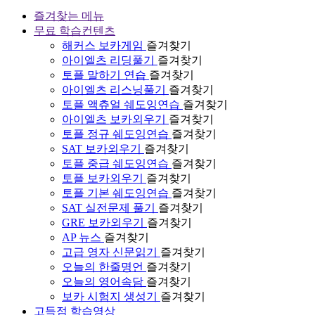
즐겨찾는 메뉴
무료 학습컨텐츠
해커스 보카게임
즐겨찾기
아이엘츠 리딩풀기
즐겨찾기
토플 말하기 연습
즐겨찾기
아이엘츠 리스닝풀기
즐겨찾기
토플 액츄얼 쉐도잉연습
즐겨찾기
아이엘츠 보카외우기
즐겨찾기
토플 정규 쉐도잉연습
즐겨찾기
SAT 보카외우기
즐겨찾기
토플 중급 쉐도잉연습
즐겨찾기
토플 보카외우기
즐겨찾기
토플 기본 쉐도잉연습
즐겨찾기
SAT 실전문제 풀기
즐겨찾기
GRE 보카외우기
즐겨찾기
AP 뉴스
즐겨찾기
고급 영자 신문읽기
즐겨찾기
오늘의 한줄명언
즐겨찾기
오늘의 영어속담
즐겨찾기
보카 시험지 생성기
즐겨찾기
고득점 학습영상