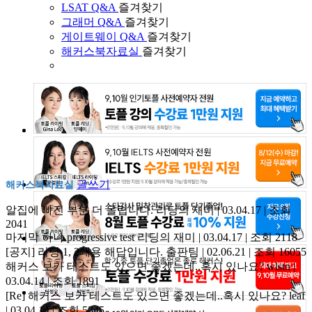
LSAT Q&A
즐겨찾기
그래머 Q&A
즐겨찾기
게이트웨이 Q&A
즐겨찾기
해커스북자료실
즐겨찾기
글쓰기
해커스북자료실
알집에 빠진 부분 더 올립니다.
리딩의 재미 | 03.04.17 | 조회
2041
마지막 하나 progressive test
리딩의 재미 | 03.04.17 | 조회 2118
[공지] 리딩 1, 2쇄용 해답입니다.
출판팀 | 02.06.21 | 조회 16055
해커스 보카 테스트도 있으면 좋겠는데..혹시 있나요?
wlstn |
03.04.14 | 조회 1891
[Re] 해커스 보카 테스트도 있으면 좋겠는데..혹시 있나요?
leaf
| 03.04.14 | 조회 5345