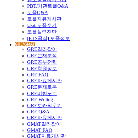
PBT/기관토플Q&A
토플Q&A
토플자유게시판
나의토플수기
토플실력진단
[ETS공식] 토플정보
GRE길라잡이
GRE교재분석
GRE공부전략
GRE학원정보
GRE FAQ
GRE자료게시판
GRE문제토론
GRE비법노트
GRE Writing
GRE보카외우기
GRE Q&A
GRE자유게시판
GMAT길라잡이
GMAT FAQ
GMAT자료게시판