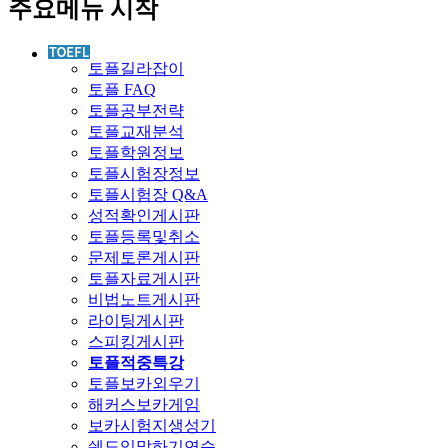
주요메뉴 시작
토플길라잡이
토플 FAQ
토플공부전략
토플교재분석
토플학원정보
토플시험장정보
토플시험장 Q&A
성적확인게시판
토플등록및취소
문제토론게시판
토플자료게시판
비법노트게시판
라이팅게시판
스피킹게시판
토플적중특강
토플보카외우기
해커스보카게임
보카시험지생성기
쉐도잉말하기연습