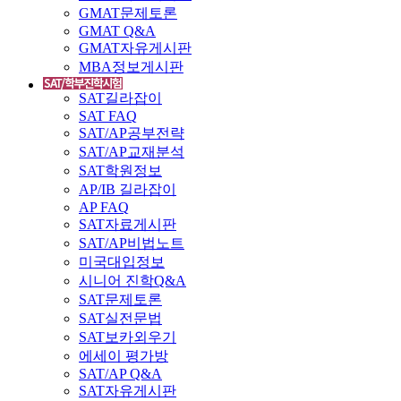
GMAT문제토론
GMAT Q&A
GMAT자유게시판
MBA정보게시판
SAT길라잡이
SAT FAQ
SAT/AP공부전략
SAT/AP교재분석
SAT학원정보
AP/IB 길라잡이
AP FAQ
SAT자료게시판
SAT/AP비법노트
미국대입정보
시니어 진학Q&A
SAT문제토론
SAT실전문법
SAT보카외우기
에세이 평가방
SAT/AP Q&A
SAT자유게시판