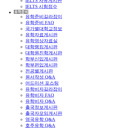
IELTS 자유게시판
IELTS 시험접수
유학준비길라잡이
유학준비 FAQ
국가별대학교정보
유학자료게시판
유학영상자료실
대학랭킹게시판
대학원진학게시판
학부신입게시판
학부편입게시판
전공별게시판
원서작성 Q&A
어드미션 포스팅
유학비자길라잡이
유학비자 FAQ
유학비자 Q&A
출국정보게시판
출국자모임게시판
영국유학 Q&A
호주유학 Q&A