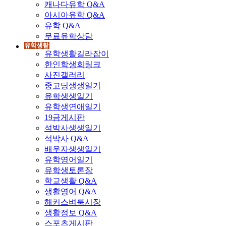
캐나다유학 Q&A
아시아유학 Q&A
유학 Q&A
무료유학상담
유학생활길라잡이
한인학생회링크
사진갤러리
중고딩생생일기
유학생생일기
유학생연애일기
19금게시판
석박사생생일기
석박사 Q&A
배우자생생일기
유학영어일기
유학생토론장
학교생활 Q&A
생활영어 Q&A
해커스벼룩시장
생활정보 Q&A
스포츠게시판