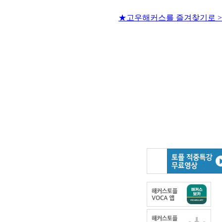
★고우해커스를 즐겨찾기로 >