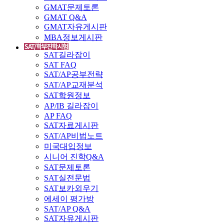
GMAT문제토론
GMAT Q&A
GMAT자유게시판
MBA정보게시판
SAT길라잡이
SAT FAQ
SAT/AP공부전략
SAT/AP교재분석
SAT학원정보
AP/IB 길라잡이
AP FAQ
SAT자료게시판
SAT/AP비법노트
미국대입정보
시니어 진학Q&A
SAT문제토론
SAT실전문법
SAT보카외우기
에세이 평가방
SAT/AP Q&A
SAT자유게시판