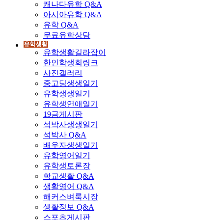
캐나다유학 Q&A
아시아유학 Q&A
유학 Q&A
무료유학상담
유학생활길라잡이
한인학생회링크
사진갤러리
중고딩생생일기
유학생생일기
유학생연애일기
19금게시판
석박사생생일기
석박사 Q&A
배우자생생일기
유학영어일기
유학생토론장
학교생활 Q&A
생활영어 Q&A
해커스벼룩시장
생활정보 Q&A
스포츠게시판