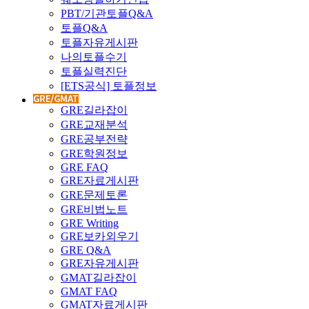
PBT/기관토플Q&A
토플Q&A
토플자유게시판
나의토플수기
토플실력진단
[ETS공식] 토플정보
GRE길라잡이
GRE교재분석
GRE공부전략
GRE학원정보
GRE FAQ
GRE자료게시판
GRE문제토론
GRE비법노트
GRE Writing
GRE보카외우기
GRE Q&A
GRE자유게시판
GMAT길라잡이
GMAT FAQ
GMAT자료게시판