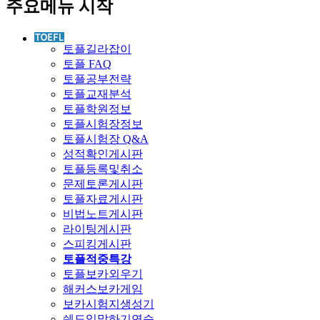
주요메뉴 시작
토플길라잡이
토플 FAQ
토플공부전략
토플교재분석
토플학원정보
토플시험장정보
토플시험장 Q&A
성적확인게시판
토플등록및취소
문제토론게시판
토플자료게시판
비법노트게시판
라이팅게시판
스피킹게시판
토플적중특강
토플보카외우기
해커스보카게임
보카시험지생성기
쉐도잉말하기연습