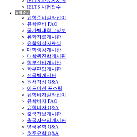
IELTS 자유게시판
IELTS 시험접수
유학준비길라잡이
유학준비 FAQ
국가별대학교정보
유학자료게시판
유학영상자료실
대학랭킹게시판
대학원진학게시판
학부신입게시판
학부편입게시판
전공별게시판
원서작성 Q&A
어드미션 포스팅
유학비자길라잡이
유학비자 FAQ
유학비자 Q&A
출국정보게시판
출국자모임게시판
영국유학 Q&A
호주유학 Q&A