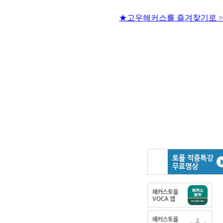
★고우해커스를 즐겨찾기로 >