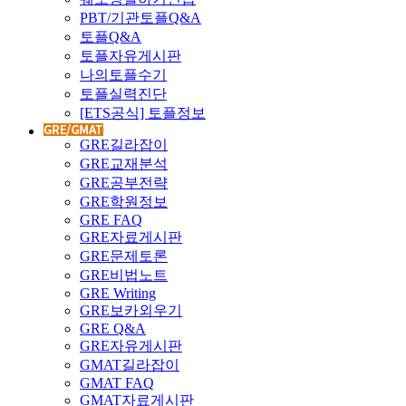
PBT/기관토플Q&A
토플Q&A
토플자유게시판
나의토플수기
토플실력진단
[ETS공식] 토플정보
GRE길라잡이
GRE교재분석
GRE공부전략
GRE학원정보
GRE FAQ
GRE자료게시판
GRE문제토론
GRE비법노트
GRE Writing
GRE보카외우기
GRE Q&A
GRE자유게시판
GMAT길라잡이
GMAT FAQ
GMAT자료게시판