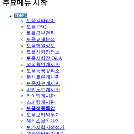
주요메뉴 시작
토플길라잡이
토플 FAQ
토플공부전략
토플교재분석
토플학원정보
토플시험장정보
토플시험장 Q&A
성적확인게시판
토플등록및취소
문제토론게시판
토플자료게시판
비법노트게시판
라이팅게시판
스피킹게시판
토플적중특강
토플보카외우기
해커스보카게임
보카시험지생성기
쉐도잉말하기연습