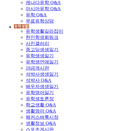
캐나다유학 Q&A
아시아유학 Q&A
유학 Q&A
무료유학상담
유학생활길라잡이
한인학생회링크
사진갤러리
중고딩생생일기
유학생생일기
유학생연애일기
19금게시판
석박사생생일기
석박사 Q&A
배우자생생일기
유학영어일기
유학생토론장
학교생활 Q&A
생활영어 Q&A
해커스벼룩시장
생활정보 Q&A
스포츠게시판