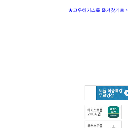
★고우해커스를 즐겨찾기로 >