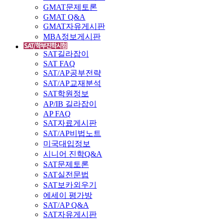
GMAT문제토론
GMAT Q&A
GMAT자유게시판
MBA정보게시판
SAT길라잡이
SAT FAQ
SAT/AP공부전략
SAT/AP교재분석
SAT학원정보
AP/IB 길라잡이
AP FAQ
SAT자료게시판
SAT/AP비법노트
미국대입정보
시니어 진학Q&A
SAT문제토론
SAT실전문법
SAT보카외우기
에세이 평가방
SAT/AP Q&A
SAT자유게시판