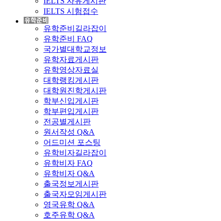
IELTS 자유게시판
IELTS 시험접수
유학준비길라잡이
유학준비 FAQ
국가별대학교정보
유학자료게시판
유학영상자료실
대학랭킹게시판
대학원진학게시판
학부신입게시판
학부편입게시판
전공별게시판
원서작성 Q&A
어드미션 포스팅
유학비자길라잡이
유학비자 FAQ
유학비자 Q&A
출국정보게시판
출국자모임게시판
영국유학 Q&A
호주유학 Q&A