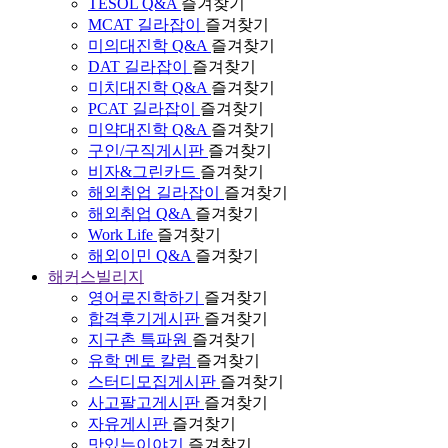
TESOL Q&A
즐겨찾기
MCAT 길라잡이
즐겨찾기
미의대진학 Q&A
즐겨찾기
DAT 길라잡이
즐겨찾기
미치대진학 Q&A
즐겨찾기
PCAT 길라잡이
즐겨찾기
미약대진학 Q&A
즐겨찾기
구인/구직게시판
즐겨찾기
비자&그린카드
즐겨찾기
해외취업 길라잡이
즐겨찾기
해외취업 Q&A
즐겨찾기
Work Life
즐겨찾기
해외이민 Q&A
즐겨찾기
해커스빌리지
영어로진학하기
즐겨찾기
합격후기게시판
즐겨찾기
지구촌 특파원
즐겨찾기
유학 멘토 칼럼
즐겨찾기
스터디모집게시판
즐겨찾기
사고팔고게시판
즐겨찾기
자유게시판
즐겨찾기
맛있는이야기
즐겨찾기