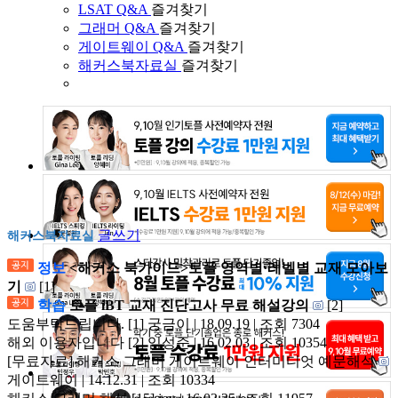
LSAT Q&A
즐겨찾기
그래머 Q&A
즐겨찾기
게이트웨이 Q&A
즐겨찾기
해커스북자료실
즐겨찾기
글쓰기
해커스북자료실
정보
<해커스 북가이드>토플 영역별·레벨별 교재 모아보
기
[1]
학습
토플 iBT 교재 진단고사 무료 해설강의
[2]
도움부탁드립니다.
[1]
궁금이 | 18.09.19 | 조회 7304
해외 이용자입니다
[2]
임성준 | 16.02.03 | 조회 10354
[무료자료] 해커스 그래머 게이트웨이 인터미디엇 예문해석
게이트웨이 | 14.12.31 | 조회 10334