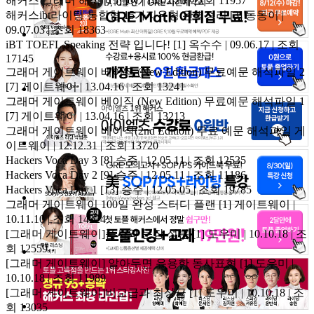
해커스 그래머 해석
[15]
joy | 16.02.25 | 조회 11957
해커스ibt라이팅 통합형 15가지유형 완벽정리
[3]
동동이 |
09.07.03 | 조회 18363
iBT TOEFL Speaking 전략 입니다!
[1]
옥수수 | 09.06.17 | 조회
17145
그래머 게이트웨이 베이직 (New Edition) 무료예문 해석파일 2
[7]
게이트웨이 | 13.04.16 | 조회 13241
그래머 게이트웨이 베이직 (New Edition) 무료예문 해석파일 1
[7]
게이트웨이 | 13.04.16 | 조회 13213
그래머 게이트웨이 베이직(2nd Edition) 무료 예문 해석파일
게
이트웨이 | 12.12.31 | 조회 13720
Hackers Voca Day 3
[8]
승주 | 12.05.11 | 조회 12535
Hackers Voca Day 2
[9]
승주 | 12.05.11 | 조회 11186
Hackers Voca Day 1
[13]
승주 | 12.05.05 | 조회 19785
그래머 게이트웨이 100일 완성 스터디 플랜
[1]
게이트웨이 |
10.11.10 | 조회 14224
[그래머 게이트웨이]품사와 문장 성분
[1]
도우미 | 10.10.18 | 조
회 12559
[그래머 게이트웨이] 알아두면 유용한 동사표현
[1]
도우미 |
10.10.18 | 조회 11989
[그래머 게이트웨이]비교급과 최상급
[1]
도우미 | 10.10.18 | 조
회 13035