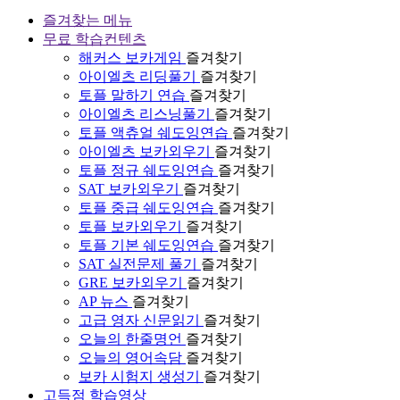
즐겨찾는 메뉴
무료 학습컨텐츠
해커스 보카게임
즐겨찾기
아이엘츠 리딩풀기
즐겨찾기
토플 말하기 연습
즐겨찾기
아이엘츠 리스닝풀기
즐겨찾기
토플 액츄얼 쉐도잉연습
즐겨찾기
아이엘츠 보카외우기
즐겨찾기
토플 정규 쉐도잉연습
즐겨찾기
SAT 보카외우기
즐겨찾기
토플 중급 쉐도잉연습
즐겨찾기
토플 보카외우기
즐겨찾기
토플 기본 쉐도잉연습
즐겨찾기
SAT 실전문제 풀기
즐겨찾기
GRE 보카외우기
즐겨찾기
AP 뉴스
즐겨찾기
고급 영자 신문읽기
즐겨찾기
오늘의 한줄명언
즐겨찾기
오늘의 영어속담
즐겨찾기
보카 시험지 생성기
즐겨찾기
고득점 학습영상