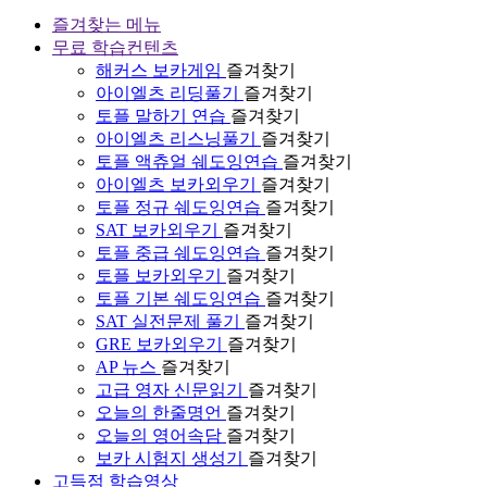
즐겨찾는 메뉴
무료 학습컨텐츠
해커스 보카게임
즐겨찾기
아이엘츠 리딩풀기
즐겨찾기
토플 말하기 연습
즐겨찾기
아이엘츠 리스닝풀기
즐겨찾기
토플 액츄얼 쉐도잉연습
즐겨찾기
아이엘츠 보카외우기
즐겨찾기
토플 정규 쉐도잉연습
즐겨찾기
SAT 보카외우기
즐겨찾기
토플 중급 쉐도잉연습
즐겨찾기
토플 보카외우기
즐겨찾기
토플 기본 쉐도잉연습
즐겨찾기
SAT 실전문제 풀기
즐겨찾기
GRE 보카외우기
즐겨찾기
AP 뉴스
즐겨찾기
고급 영자 신문읽기
즐겨찾기
오늘의 한줄명언
즐겨찾기
오늘의 영어속담
즐겨찾기
보카 시험지 생성기
즐겨찾기
고득점 학습영상