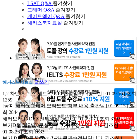
LSAT Q&A
즐겨찾기
그래머 Q&A
즐겨찾기
게이트웨이 Q&A
즐겨찾기
해커스북자료실
즐겨찾기
글쓰기
해커스북자료실
1,2 차단어 퀴즈 세트B; 1-10 답좀알려줘영~
썬 | 01.09.16 | 조회
1259
[공지]헤커스그래머 오타노트 첨부 내용
출판팀 | 01.09.15 | 조
회 2844
해커보카 INDEX전부해석
eng100 | 01.09.07 | 조회 3793
보카D형 해답(60문항전부추가)수정본입니다..
김조한 |
01.08.26 | 조회 1683
보카 D형(60문항 전부추가) 문제수정본입니다.
김조한 |