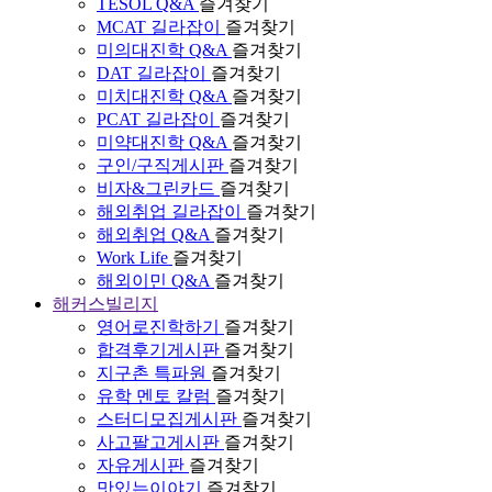
TESOL Q&A
즐겨찾기
MCAT 길라잡이
즐겨찾기
미의대진학 Q&A
즐겨찾기
DAT 길라잡이
즐겨찾기
미치대진학 Q&A
즐겨찾기
PCAT 길라잡이
즐겨찾기
미약대진학 Q&A
즐겨찾기
구인/구직게시판
즐겨찾기
비자&그린카드
즐겨찾기
해외취업 길라잡이
즐겨찾기
해외취업 Q&A
즐겨찾기
Work Life
즐겨찾기
해외이민 Q&A
즐겨찾기
해커스빌리지
영어로진학하기
즐겨찾기
합격후기게시판
즐겨찾기
지구촌 특파원
즐겨찾기
유학 멘토 칼럼
즐겨찾기
스터디모집게시판
즐겨찾기
사고팔고게시판
즐겨찾기
자유게시판
즐겨찾기
맛있는이야기
즐겨찾기