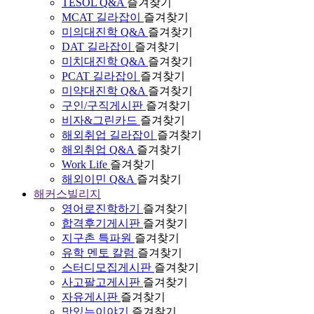
TESOL Q&A
즐겨찾기
MCAT 길라잡이
즐겨찾기
미의대진학 Q&A
즐겨찾기
DAT 길라잡이
즐겨찾기
미치대진학 Q&A
즐겨찾기
PCAT 길라잡이
즐겨찾기
미약대진학 Q&A
즐겨찾기
구인/구직게시판
즐겨찾기
비자&그린카드
즐겨찾기
해외취업 길라잡이
즐겨찾기
해외취업 Q&A
즐겨찾기
Work Life
즐겨찾기
해외이민 Q&A
즐겨찾기
해커스빌리지
영어로진학하기
즐겨찾기
합격후기게시판
즐겨찾기
지구촌 특파원
즐겨찾기
유학 멘토 칼럼
즐겨찾기
스터디모집게시판
즐겨찾기
사고팔고게시판
즐겨찾기
자유게시판
즐겨찾기
맛있는이야기
즐겨찾기