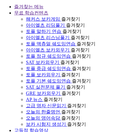
즐겨찾는 메뉴
무료 학습컨텐츠
해커스 보카게임
즐겨찾기
아이엘츠 리딩풀기
즐겨찾기
토플 말하기 연습
즐겨찾기
아이엘츠 리스닝풀기
즐겨찾기
토플 액츄얼 쉐도잉연습
즐겨찾기
아이엘츠 보카외우기
즐겨찾기
토플 정규 쉐도잉연습
즐겨찾기
SAT 보카외우기
즐겨찾기
토플 중급 쉐도잉연습
즐겨찾기
토플 보카외우기
즐겨찾기
토플 기본 쉐도잉연습
즐겨찾기
SAT 실전문제 풀기
즐겨찾기
GRE 보카외우기
즐겨찾기
AP 뉴스
즐겨찾기
고급 영자 신문읽기
즐겨찾기
오늘의 한줄명언
즐겨찾기
오늘의 영어속담
즐겨찾기
보카 시험지 생성기
즐겨찾기
고득점 학습영상