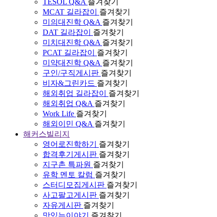
TESOL Q&A
즐겨찾기
MCAT 길라잡이
즐겨찾기
미의대진학 Q&A
즐겨찾기
DAT 길라잡이
즐겨찾기
미치대진학 Q&A
즐겨찾기
PCAT 길라잡이
즐겨찾기
미약대진학 Q&A
즐겨찾기
구인/구직게시판
즐겨찾기
비자&그린카드
즐겨찾기
해외취업 길라잡이
즐겨찾기
해외취업 Q&A
즐겨찾기
Work Life
즐겨찾기
해외이민 Q&A
즐겨찾기
해커스빌리지
영어로진학하기
즐겨찾기
합격후기게시판
즐겨찾기
지구촌 특파원
즐겨찾기
유학 멘토 칼럼
즐겨찾기
스터디모집게시판
즐겨찾기
사고팔고게시판
즐겨찾기
자유게시판
즐겨찾기
맛있는이야기
즐겨찾기