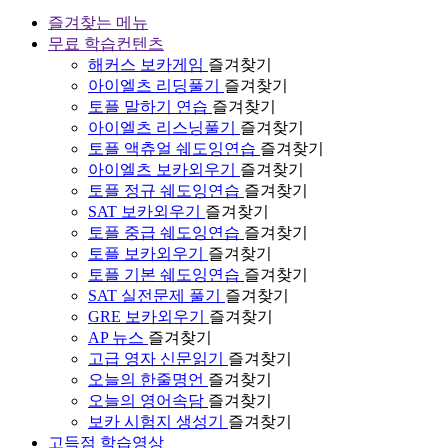
즐겨찾는 메뉴
무료 학습컨텐츠
해커스 보카게임
즐겨찾기
아이엘츠 리딩풀기
즐겨찾기
토플 말하기 연습
즐겨찾기
아이엘츠 리스닝풀기
즐겨찾기
토플 액츄얼 쉐도잉연습
즐겨찾기
아이엘츠 보카외우기
즐겨찾기
토플 정규 쉐도잉연습
즐겨찾기
SAT 보카외우기
즐겨찾기
토플 중급 쉐도잉연습
즐겨찾기
토플 보카외우기
즐겨찾기
토플 기본 쉐도잉연습
즐겨찾기
SAT 실전문제 풀기
즐겨찾기
GRE 보카외우기
즐겨찾기
AP 뉴스
즐겨찾기
고급 영자 신문읽기
즐겨찾기
오늘의 한줄명언
즐겨찾기
오늘의 영어속담
즐겨찾기
보카 시험지 생성기
즐겨찾기
고득점 학습영상