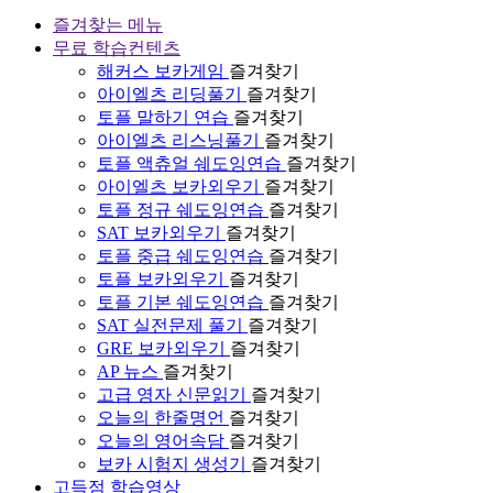
즐겨찾는 메뉴
무료 학습컨텐츠
해커스 보카게임
즐겨찾기
아이엘츠 리딩풀기
즐겨찾기
토플 말하기 연습
즐겨찾기
아이엘츠 리스닝풀기
즐겨찾기
토플 액츄얼 쉐도잉연습
즐겨찾기
아이엘츠 보카외우기
즐겨찾기
토플 정규 쉐도잉연습
즐겨찾기
SAT 보카외우기
즐겨찾기
토플 중급 쉐도잉연습
즐겨찾기
토플 보카외우기
즐겨찾기
토플 기본 쉐도잉연습
즐겨찾기
SAT 실전문제 풀기
즐겨찾기
GRE 보카외우기
즐겨찾기
AP 뉴스
즐겨찾기
고급 영자 신문읽기
즐겨찾기
오늘의 한줄명언
즐겨찾기
오늘의 영어속담
즐겨찾기
보카 시험지 생성기
즐겨찾기
고득점 학습영상