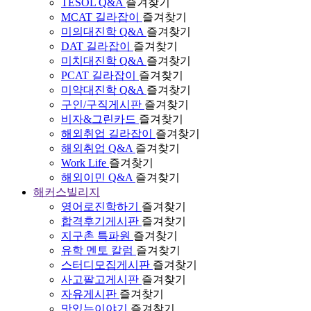
TESOL Q&A
즐겨찾기
MCAT 길라잡이
즐겨찾기
미의대진학 Q&A
즐겨찾기
DAT 길라잡이
즐겨찾기
미치대진학 Q&A
즐겨찾기
PCAT 길라잡이
즐겨찾기
미약대진학 Q&A
즐겨찾기
구인/구직게시판
즐겨찾기
비자&그린카드
즐겨찾기
해외취업 길라잡이
즐겨찾기
해외취업 Q&A
즐겨찾기
Work Life
즐겨찾기
해외이민 Q&A
즐겨찾기
해커스빌리지
영어로진학하기
즐겨찾기
합격후기게시판
즐겨찾기
지구촌 특파원
즐겨찾기
유학 멘토 칼럼
즐겨찾기
스터디모집게시판
즐겨찾기
사고팔고게시판
즐겨찾기
자유게시판
즐겨찾기
맛있는이야기
즐겨찾기