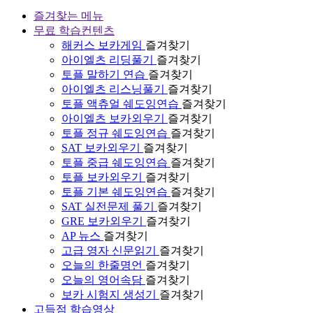
즐겨찾는 메뉴
무료 학습컨텐츠
해커스 보카게임
즐겨찾기
아이엘츠 리딩풀기
즐겨찾기
토플 말하기 연습
즐겨찾기
아이엘츠 리스닝풀기
즐겨찾기
토플 액츄얼 쉐도잉연습
즐겨찾기
아이엘츠 보카외우기
즐겨찾기
토플 정규 쉐도잉연습
즐겨찾기
SAT 보카외우기
즐겨찾기
토플 중급 쉐도잉연습
즐겨찾기
토플 보카외우기
즐겨찾기
토플 기본 쉐도잉연습
즐겨찾기
SAT 실전문제 풀기
즐겨찾기
GRE 보카외우기
즐겨찾기
AP 뉴스
즐겨찾기
고급 영자 신문읽기
즐겨찾기
오늘의 한줄명언
즐겨찾기
오늘의 영어속담
즐겨찾기
보카 시험지 생성기
즐겨찾기
고득점 학습영상