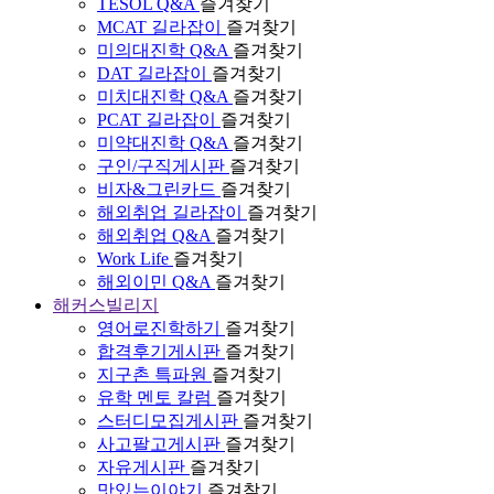
TESOL Q&A
즐겨찾기
MCAT 길라잡이
즐겨찾기
미의대진학 Q&A
즐겨찾기
DAT 길라잡이
즐겨찾기
미치대진학 Q&A
즐겨찾기
PCAT 길라잡이
즐겨찾기
미약대진학 Q&A
즐겨찾기
구인/구직게시판
즐겨찾기
비자&그린카드
즐겨찾기
해외취업 길라잡이
즐겨찾기
해외취업 Q&A
즐겨찾기
Work Life
즐겨찾기
해외이민 Q&A
즐겨찾기
해커스빌리지
영어로진학하기
즐겨찾기
합격후기게시판
즐겨찾기
지구촌 특파원
즐겨찾기
유학 멘토 칼럼
즐겨찾기
스터디모집게시판
즐겨찾기
사고팔고게시판
즐겨찾기
자유게시판
즐겨찾기
맛있는이야기
즐겨찾기