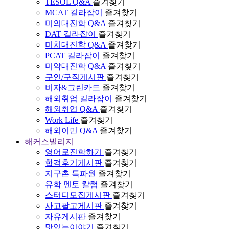
TESOL Q&A
즐겨찾기
MCAT 길라잡이
즐겨찾기
미의대진학 Q&A
즐겨찾기
DAT 길라잡이
즐겨찾기
미치대진학 Q&A
즐겨찾기
PCAT 길라잡이
즐겨찾기
미약대진학 Q&A
즐겨찾기
구인/구직게시판
즐겨찾기
비자&그린카드
즐겨찾기
해외취업 길라잡이
즐겨찾기
해외취업 Q&A
즐겨찾기
Work Life
즐겨찾기
해외이민 Q&A
즐겨찾기
해커스빌리지
영어로진학하기
즐겨찾기
합격후기게시판
즐겨찾기
지구촌 특파원
즐겨찾기
유학 멘토 칼럼
즐겨찾기
스터디모집게시판
즐겨찾기
사고팔고게시판
즐겨찾기
자유게시판
즐겨찾기
맛있는이야기
즐겨찾기