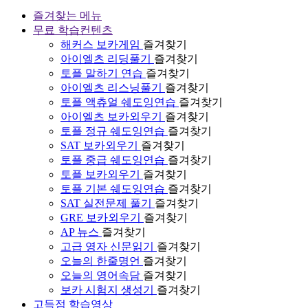
즐겨찾는 메뉴
무료 학습컨텐츠
해커스 보카게임
즐겨찾기
아이엘츠 리딩풀기
즐겨찾기
토플 말하기 연습
즐겨찾기
아이엘츠 리스닝풀기
즐겨찾기
토플 액츄얼 쉐도잉연습
즐겨찾기
아이엘츠 보카외우기
즐겨찾기
토플 정규 쉐도잉연습
즐겨찾기
SAT 보카외우기
즐겨찾기
토플 중급 쉐도잉연습
즐겨찾기
토플 보카외우기
즐겨찾기
토플 기본 쉐도잉연습
즐겨찾기
SAT 실전문제 풀기
즐겨찾기
GRE 보카외우기
즐겨찾기
AP 뉴스
즐겨찾기
고급 영자 신문읽기
즐겨찾기
오늘의 한줄명언
즐겨찾기
오늘의 영어속담
즐겨찾기
보카 시험지 생성기
즐겨찾기
고득점 학습영상