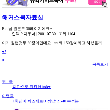
해커스북자료실
Re..님 원본도 30페이지에요~
인덱스다우너 |
2001.07.30
| 조회 1104
이거 원랜것두 30장이던데요...^^ 왜 150장이라고 하셨을까..
♥
5
0
목록보기
윗 글
다단으로 편집한 index
아랫글
1차단어 퀴즈세트D 정답: 21-40 수정본