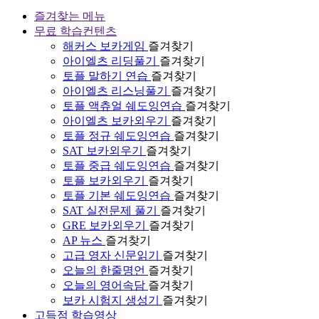
즐겨찾는 메뉴
무료 학습컨텐츠
해커스 보카게임
즐겨찾기
아이엘츠 리딩풀기
즐겨찾기
토플 말하기 연습
즐겨찾기
아이엘츠 리스닝풀기
즐겨찾기
토플 액츄얼 쉐도잉연습
즐겨찾기
아이엘츠 보카외우기
즐겨찾기
토플 정규 쉐도잉연습
즐겨찾기
SAT 보카외우기
즐겨찾기
토플 중급 쉐도잉연습
즐겨찾기
토플 보카외우기
즐겨찾기
토플 기본 쉐도잉연습
즐겨찾기
SAT 실전문제 풀기
즐겨찾기
GRE 보카외우기
즐겨찾기
AP 뉴스
즐겨찾기
고급 영자 신문읽기
즐겨찾기
오늘의 한줄명언
즐겨찾기
오늘의 영어속담
즐겨찾기
보카 시험지 생성기
즐겨찾기
고득점 학습영상