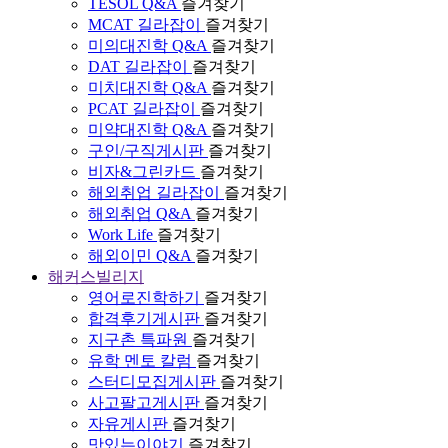
TESOL Q&A
즐겨찾기
MCAT 길라잡이
즐겨찾기
미의대진학 Q&A
즐겨찾기
DAT 길라잡이
즐겨찾기
미치대진학 Q&A
즐겨찾기
PCAT 길라잡이
즐겨찾기
미약대진학 Q&A
즐겨찾기
구인/구직게시판
즐겨찾기
비자&그린카드
즐겨찾기
해외취업 길라잡이
즐겨찾기
해외취업 Q&A
즐겨찾기
Work Life
즐겨찾기
해외이민 Q&A
즐겨찾기
해커스빌리지
영어로진학하기
즐겨찾기
합격후기게시판
즐겨찾기
지구촌 특파원
즐겨찾기
유학 멘토 칼럼
즐겨찾기
스터디모집게시판
즐겨찾기
사고팔고게시판
즐겨찾기
자유게시판
즐겨찾기
맛있는이야기
즐겨찾기