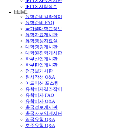
IELTS 자유게시판
IELTS 시험접수
유학준비길라잡이
유학준비 FAQ
국가별대학교정보
유학자료게시판
유학영상자료실
대학랭킹게시판
대학원진학게시판
학부신입게시판
학부편입게시판
전공별게시판
원서작성 Q&A
어드미션 포스팅
유학비자길라잡이
유학비자 FAQ
유학비자 Q&A
출국정보게시판
출국자모임게시판
영국유학 Q&A
호주유학 Q&A