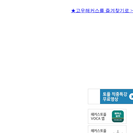
★고우해커스를 즐겨찾기로 >