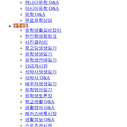
캐나다유학 Q&A
아시아유학 Q&A
유학 Q&A
무료유학상담
유학생활길라잡이
한인학생회링크
사진갤러리
중고딩생생일기
유학생생일기
유학생연애일기
19금게시판
석박사생생일기
석박사 Q&A
배우자생생일기
유학영어일기
유학생토론장
학교생활 Q&A
생활영어 Q&A
해커스벼룩시장
생활정보 Q&A
스포츠게시판