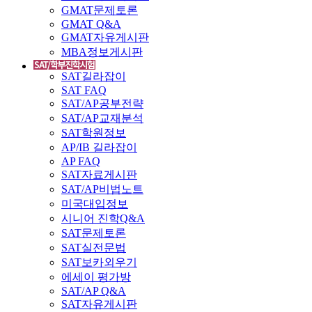
GMAT문제토론
GMAT Q&A
GMAT자유게시판
MBA정보게시판
SAT길라잡이
SAT FAQ
SAT/AP공부전략
SAT/AP교재분석
SAT학원정보
AP/IB 길라잡이
AP FAQ
SAT자료게시판
SAT/AP비법노트
미국대입정보
시니어 진학Q&A
SAT문제토론
SAT실전문법
SAT보카외우기
에세이 평가방
SAT/AP Q&A
SAT자유게시판