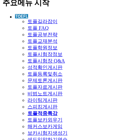
주요메뉴 시작
토플길라잡이
토플 FAQ
토플공부전략
토플교재분석
토플학원정보
토플시험장정보
토플시험장 Q&A
성적확인게시판
토플등록및취소
문제토론게시판
토플자료게시판
비법노트게시판
라이팅게시판
스피킹게시판
토플적중특강
토플보카외우기
해커스보카게임
보카시험지생성기
쉐도잉말하기연습