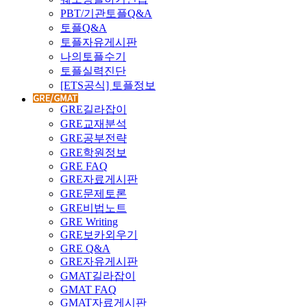
PBT/기관토플Q&A
토플Q&A
토플자유게시판
나의토플수기
토플실력진단
[ETS공식] 토플정보
GRE길라잡이
GRE교재분석
GRE공부전략
GRE학원정보
GRE FAQ
GRE자료게시판
GRE문제토론
GRE비법노트
GRE Writing
GRE보카외우기
GRE Q&A
GRE자유게시판
GMAT길라잡이
GMAT FAQ
GMAT자료게시판