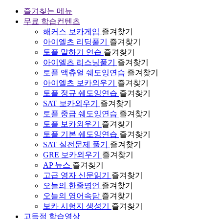
즐겨찾는 메뉴
무료 학습컨텐츠
해커스 보카게임
즐겨찾기
아이엘츠 리딩풀기
즐겨찾기
토플 말하기 연습
즐겨찾기
아이엘츠 리스닝풀기
즐겨찾기
토플 액츄얼 쉐도잉연습
즐겨찾기
아이엘츠 보카외우기
즐겨찾기
토플 정규 쉐도잉연습
즐겨찾기
SAT 보카외우기
즐겨찾기
토플 중급 쉐도잉연습
즐겨찾기
토플 보카외우기
즐겨찾기
토플 기본 쉐도잉연습
즐겨찾기
SAT 실전문제 풀기
즐겨찾기
GRE 보카외우기
즐겨찾기
AP 뉴스
즐겨찾기
고급 영자 신문읽기
즐겨찾기
오늘의 한줄명언
즐겨찾기
오늘의 영어속담
즐겨찾기
보카 시험지 생성기
즐겨찾기
고득점 학습영상