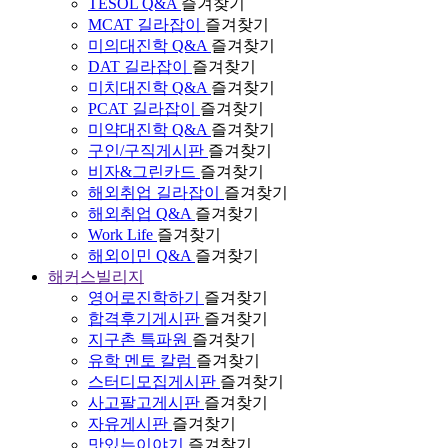
TESOL Q&A
즐겨찾기
MCAT 길라잡이
즐겨찾기
미의대진학 Q&A
즐겨찾기
DAT 길라잡이
즐겨찾기
미치대진학 Q&A
즐겨찾기
PCAT 길라잡이
즐겨찾기
미약대진학 Q&A
즐겨찾기
구인/구직게시판
즐겨찾기
비자&그린카드
즐겨찾기
해외취업 길라잡이
즐겨찾기
해외취업 Q&A
즐겨찾기
Work Life
즐겨찾기
해외이민 Q&A
즐겨찾기
해커스빌리지
영어로진학하기
즐겨찾기
합격후기게시판
즐겨찾기
지구촌 특파원
즐겨찾기
유학 멘토 칼럼
즐겨찾기
스터디모집게시판
즐겨찾기
사고팔고게시판
즐겨찾기
자유게시판
즐겨찾기
맛있는이야기
즐겨찾기