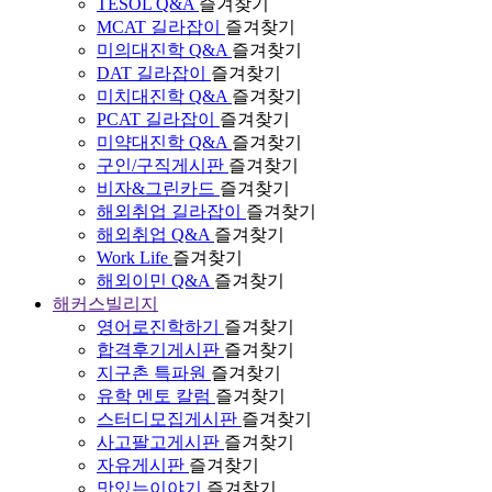
TESOL Q&A
즐겨찾기
MCAT 길라잡이
즐겨찾기
미의대진학 Q&A
즐겨찾기
DAT 길라잡이
즐겨찾기
미치대진학 Q&A
즐겨찾기
PCAT 길라잡이
즐겨찾기
미약대진학 Q&A
즐겨찾기
구인/구직게시판
즐겨찾기
비자&그린카드
즐겨찾기
해외취업 길라잡이
즐겨찾기
해외취업 Q&A
즐겨찾기
Work Life
즐겨찾기
해외이민 Q&A
즐겨찾기
해커스빌리지
영어로진학하기
즐겨찾기
합격후기게시판
즐겨찾기
지구촌 특파원
즐겨찾기
유학 멘토 칼럼
즐겨찾기
스터디모집게시판
즐겨찾기
사고팔고게시판
즐겨찾기
자유게시판
즐겨찾기
맛있는이야기
즐겨찾기