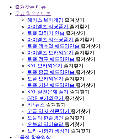
즐겨찾는 메뉴
무료 학습컨텐츠
해커스 보카게임
즐겨찾기
아이엘츠 리딩풀기
즐겨찾기
토플 말하기 연습
즐겨찾기
아이엘츠 리스닝풀기
즐겨찾기
토플 액츄얼 쉐도잉연습
즐겨찾기
아이엘츠 보카외우기
즐겨찾기
토플 정규 쉐도잉연습
즐겨찾기
SAT 보카외우기
즐겨찾기
토플 중급 쉐도잉연습
즐겨찾기
토플 보카외우기
즐겨찾기
토플 기본 쉐도잉연습
즐겨찾기
SAT 실전문제 풀기
즐겨찾기
GRE 보카외우기
즐겨찾기
AP 뉴스
즐겨찾기
고급 영자 신문읽기
즐겨찾기
오늘의 한줄명언
즐겨찾기
오늘의 영어속담
즐겨찾기
보카 시험지 생성기
즐겨찾기
고득점 학습영상