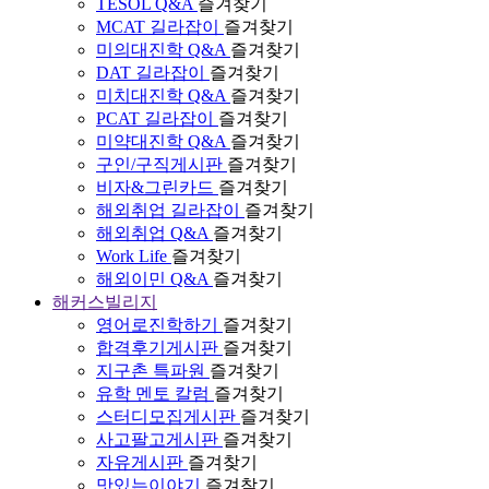
TESOL Q&A
즐겨찾기
MCAT 길라잡이
즐겨찾기
미의대진학 Q&A
즐겨찾기
DAT 길라잡이
즐겨찾기
미치대진학 Q&A
즐겨찾기
PCAT 길라잡이
즐겨찾기
미약대진학 Q&A
즐겨찾기
구인/구직게시판
즐겨찾기
비자&그린카드
즐겨찾기
해외취업 길라잡이
즐겨찾기
해외취업 Q&A
즐겨찾기
Work Life
즐겨찾기
해외이민 Q&A
즐겨찾기
해커스빌리지
영어로진학하기
즐겨찾기
합격후기게시판
즐겨찾기
지구촌 특파원
즐겨찾기
유학 멘토 칼럼
즐겨찾기
스터디모집게시판
즐겨찾기
사고팔고게시판
즐겨찾기
자유게시판
즐겨찾기
맛있는이야기
즐겨찾기