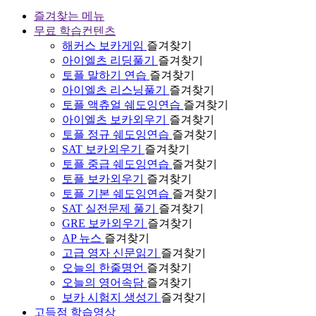
즐겨찾는 메뉴
무료 학습컨텐츠
해커스 보카게임
즐겨찾기
아이엘츠 리딩풀기
즐겨찾기
토플 말하기 연습
즐겨찾기
아이엘츠 리스닝풀기
즐겨찾기
토플 액츄얼 쉐도잉연습
즐겨찾기
아이엘츠 보카외우기
즐겨찾기
토플 정규 쉐도잉연습
즐겨찾기
SAT 보카외우기
즐겨찾기
토플 중급 쉐도잉연습
즐겨찾기
토플 보카외우기
즐겨찾기
토플 기본 쉐도잉연습
즐겨찾기
SAT 실전문제 풀기
즐겨찾기
GRE 보카외우기
즐겨찾기
AP 뉴스
즐겨찾기
고급 영자 신문읽기
즐겨찾기
오늘의 한줄명언
즐겨찾기
오늘의 영어속담
즐겨찾기
보카 시험지 생성기
즐겨찾기
고득점 학습영상