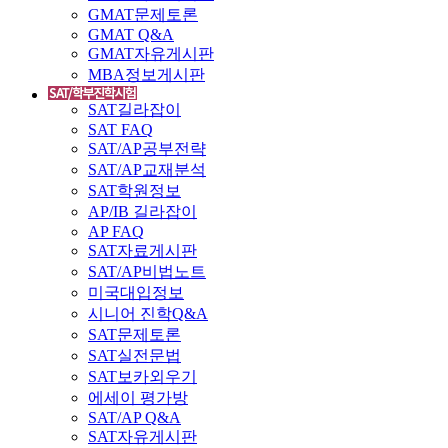
GMAT문제토론
GMAT Q&A
GMAT자유게시판
MBA정보게시판
SAT길라잡이
SAT FAQ
SAT/AP공부전략
SAT/AP교재분석
SAT학원정보
AP/IB 길라잡이
AP FAQ
SAT자료게시판
SAT/AP비법노트
미국대입정보
시니어 진학Q&A
SAT문제토론
SAT실전문법
SAT보카외우기
에세이 평가방
SAT/AP Q&A
SAT자유게시판