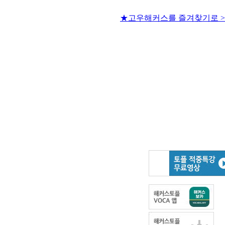
★고우해커스를 즐겨찾기로 >