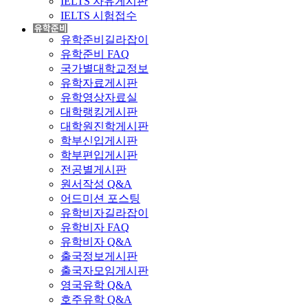
IELTS 자유게시판
IELTS 시험접수
유학준비길라잡이
유학준비 FAQ
국가별대학교정보
유학자료게시판
유학영상자료실
대학랭킹게시판
대학원진학게시판
학부신입게시판
학부편입게시판
전공별게시판
원서작성 Q&A
어드미션 포스팅
유학비자길라잡이
유학비자 FAQ
유학비자 Q&A
출국정보게시판
출국자모임게시판
영국유학 Q&A
호주유학 Q&A