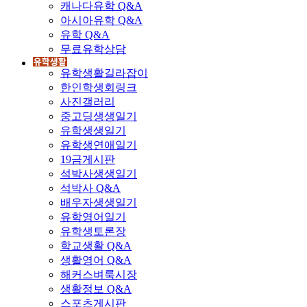
캐나다유학 Q&A
아시아유학 Q&A
유학 Q&A
무료유학상담
유학생활길라잡이
한인학생회링크
사진갤러리
중고딩생생일기
유학생생일기
유학생연애일기
19금게시판
석박사생생일기
석박사 Q&A
배우자생생일기
유학영어일기
유학생토론장
학교생활 Q&A
생활영어 Q&A
해커스벼룩시장
생활정보 Q&A
스포츠게시판