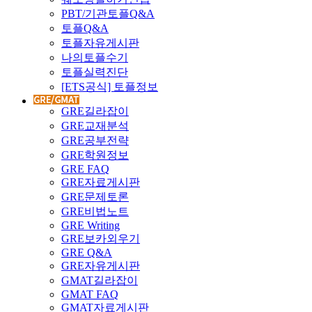
PBT/기관토플Q&A
토플Q&A
토플자유게시판
나의토플수기
토플실력진단
[ETS공식] 토플정보
GRE길라잡이
GRE교재분석
GRE공부전략
GRE학원정보
GRE FAQ
GRE자료게시판
GRE문제토론
GRE비법노트
GRE Writing
GRE보카외우기
GRE Q&A
GRE자유게시판
GMAT길라잡이
GMAT FAQ
GMAT자료게시판