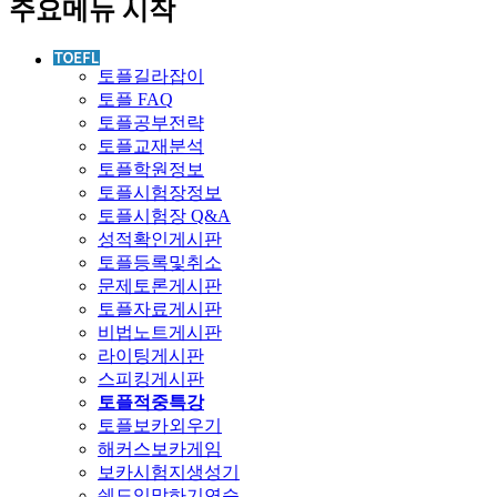
주요메뉴 시작
토플길라잡이
토플 FAQ
토플공부전략
토플교재분석
토플학원정보
토플시험장정보
토플시험장 Q&A
성적확인게시판
토플등록및취소
문제토론게시판
토플자료게시판
비법노트게시판
라이팅게시판
스피킹게시판
토플적중특강
토플보카외우기
해커스보카게임
보카시험지생성기
쉐도잉말하기연습