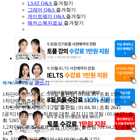
LSAT Q&A
즐겨찾기
그래머 Q&A
즐겨찾기
게이트웨이 Q&A
즐겨찾기
해커스북자료실
즐겨찾기
글쓰기
해커스북자료실
1차단어 퀴즈세트C :5-6일
출판팀 | 01.04.30 | 조회 1509
1차단어 퀴즈세트C :3-4일
출판팀 | 01.04.30 | 조회 1577
1차단어 퀴즈세트C :1-2일
출판팀 | 01.04.30 | 조회 2645
[공지] HackersVoca자료에 대한 공지
[1]
연구팀 | 01.04.27 | 조
회 5265
1,2차단어 퀴즈세트B 정답 :11-20일.
출판팀 | 01.04.23 | 조회
1473
Re..답이 안 떠요^^
민성 | 02.03.06 | 조회 1251