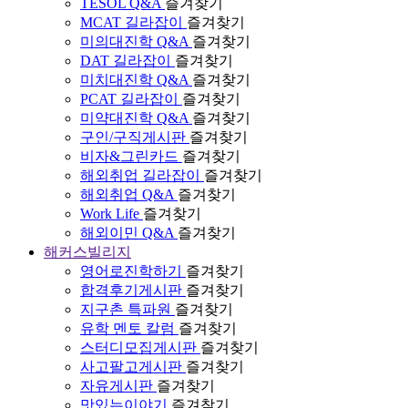
TESOL Q&A
즐겨찾기
MCAT 길라잡이
즐겨찾기
미의대진학 Q&A
즐겨찾기
DAT 길라잡이
즐겨찾기
미치대진학 Q&A
즐겨찾기
PCAT 길라잡이
즐겨찾기
미약대진학 Q&A
즐겨찾기
구인/구직게시판
즐겨찾기
비자&그린카드
즐겨찾기
해외취업 길라잡이
즐겨찾기
해외취업 Q&A
즐겨찾기
Work Life
즐겨찾기
해외이민 Q&A
즐겨찾기
해커스빌리지
영어로진학하기
즐겨찾기
합격후기게시판
즐겨찾기
지구촌 특파원
즐겨찾기
유학 멘토 칼럼
즐겨찾기
스터디모집게시판
즐겨찾기
사고팔고게시판
즐겨찾기
자유게시판
즐겨찾기
맛있는이야기
즐겨찾기