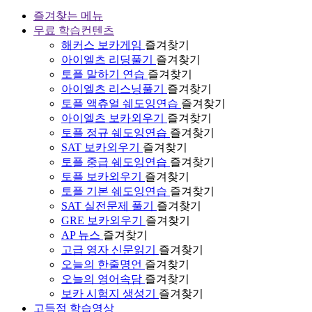
즐겨찾는 메뉴
무료 학습컨텐츠
해커스 보카게임
즐겨찾기
아이엘츠 리딩풀기
즐겨찾기
토플 말하기 연습
즐겨찾기
아이엘츠 리스닝풀기
즐겨찾기
토플 액츄얼 쉐도잉연습
즐겨찾기
아이엘츠 보카외우기
즐겨찾기
토플 정규 쉐도잉연습
즐겨찾기
SAT 보카외우기
즐겨찾기
토플 중급 쉐도잉연습
즐겨찾기
토플 보카외우기
즐겨찾기
토플 기본 쉐도잉연습
즐겨찾기
SAT 실전문제 풀기
즐겨찾기
GRE 보카외우기
즐겨찾기
AP 뉴스
즐겨찾기
고급 영자 신문읽기
즐겨찾기
오늘의 한줄명언
즐겨찾기
오늘의 영어속담
즐겨찾기
보카 시험지 생성기
즐겨찾기
고득점 학습영상