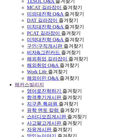
TESOL Q&A
즐겨찾기
MCAT 길라잡이
즐겨찾기
미의대진학 Q&A
즐겨찾기
DAT 길라잡이
즐겨찾기
미치대진학 Q&A
즐겨찾기
PCAT 길라잡이
즐겨찾기
미약대진학 Q&A
즐겨찾기
구인/구직게시판
즐겨찾기
비자&그린카드
즐겨찾기
해외취업 길라잡이
즐겨찾기
해외취업 Q&A
즐겨찾기
Work Life
즐겨찾기
해외이민 Q&A
즐겨찾기
해커스빌리지
영어로진학하기
즐겨찾기
합격후기게시판
즐겨찾기
지구촌 특파원
즐겨찾기
유학 멘토 칼럼
즐겨찾기
스터디모집게시판
즐겨찾기
사고팔고게시판
즐겨찾기
자유게시판
즐겨찾기
맛있는이야기
즐겨찾기