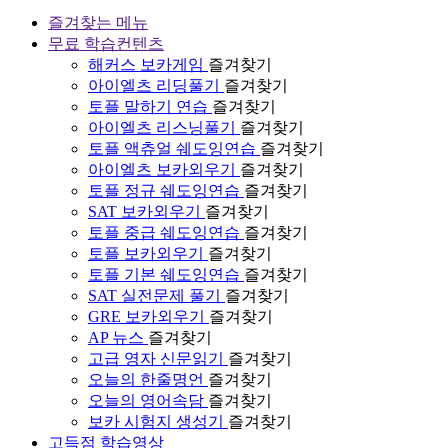
즐겨찾는 메뉴
무료 학습컨텐츠
해커스 보카게임
즐겨찾기
아이엘츠 리딩풀기
즐겨찾기
토플 말하기 연습
즐겨찾기
아이엘츠 리스닝풀기
즐겨찾기
토플 액츄얼 쉐도잉연습
즐겨찾기
아이엘츠 보카외우기
즐겨찾기
토플 정규 쉐도잉연습
즐겨찾기
SAT 보카외우기
즐겨찾기
토플 중급 쉐도잉연습
즐겨찾기
토플 보카외우기
즐겨찾기
토플 기본 쉐도잉연습
즐겨찾기
SAT 실전문제 풀기
즐겨찾기
GRE 보카외우기
즐겨찾기
AP 뉴스
즐겨찾기
고급 영자 신문읽기
즐겨찾기
오늘의 한줄명언
즐겨찾기
오늘의 영어속담
즐겨찾기
보카 시험지 생성기
즐겨찾기
고득점 학습영상