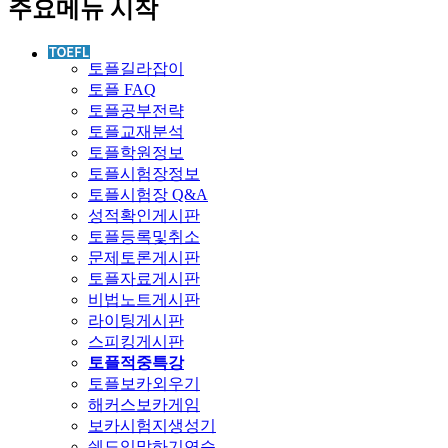
주요메뉴 시작
토플길라잡이
토플 FAQ
토플공부전략
토플교재분석
토플학원정보
토플시험장정보
토플시험장 Q&A
성적확인게시판
토플등록및취소
문제토론게시판
토플자료게시판
비법노트게시판
라이팅게시판
스피킹게시판
토플적중특강
토플보카외우기
해커스보카게임
보카시험지생성기
쉐도잉말하기연습