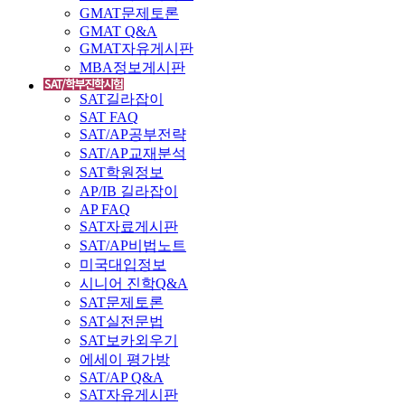
GMAT문제토론
GMAT Q&A
GMAT자유게시판
MBA정보게시판
SAT길라잡이
SAT FAQ
SAT/AP공부전략
SAT/AP교재분석
SAT학원정보
AP/IB 길라잡이
AP FAQ
SAT자료게시판
SAT/AP비법노트
미국대입정보
시니어 진학Q&A
SAT문제토론
SAT실전문법
SAT보카외우기
에세이 평가방
SAT/AP Q&A
SAT자유게시판