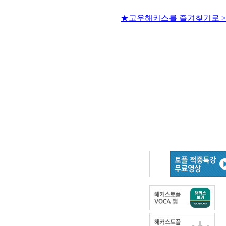
★고우해커스를 즐겨찾기로 >