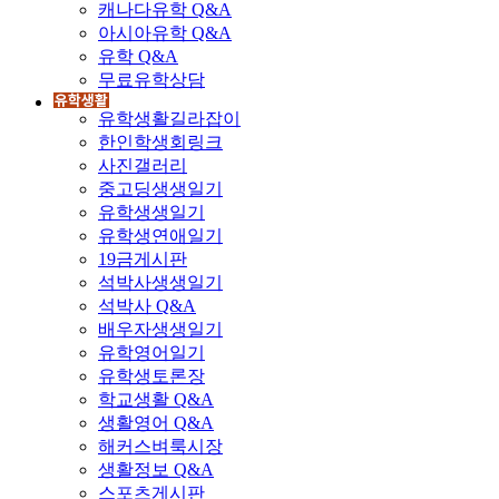
캐나다유학 Q&A
아시아유학 Q&A
유학 Q&A
무료유학상담
유학생활길라잡이
한인학생회링크
사진갤러리
중고딩생생일기
유학생생일기
유학생연애일기
19금게시판
석박사생생일기
석박사 Q&A
배우자생생일기
유학영어일기
유학생토론장
학교생활 Q&A
생활영어 Q&A
해커스벼룩시장
생활정보 Q&A
스포츠게시판