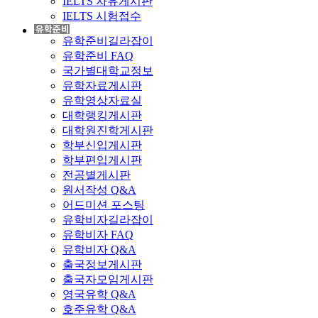
IELTS 자유게시판
IELTS 시험접수
유학준비길라잡이
유학준비 FAQ
국가별대학교정보
유학자료게시판
유학영상자료실
대학랭킹게시판
대학원진학게시판
학부신입게시판
학부편입게시판
전공별게시판
원서작성 Q&A
어드미션 포스팅
유학비자길라잡이
유학비자 FAQ
유학비자 Q&A
출국정보게시판
출국자모임게시판
영국유학 Q&A
호주유학 Q&A