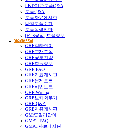
PBT/기관토플Q&A
토플Q&A
토플자유게시판
나의토플수기
토플실력진단
[ETS공식] 토플정보
GRE길라잡이
GRE교재분석
GRE공부전략
GRE학원정보
GRE FAQ
GRE자료게시판
GRE문제토론
GRE비법노트
GRE Writing
GRE보카외우기
GRE Q&A
GRE자유게시판
GMAT길라잡이
GMAT FAQ
GMAT자료게시판