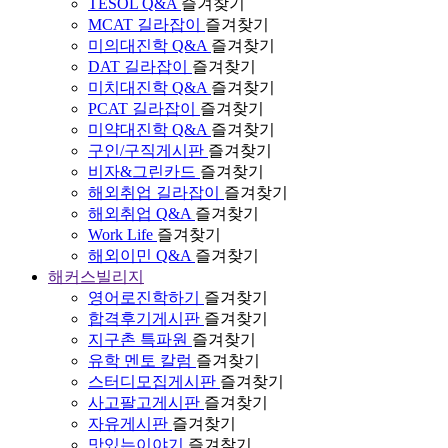
TESOL Q&A
즐겨찾기
MCAT 길라잡이
즐겨찾기
미의대진학 Q&A
즐겨찾기
DAT 길라잡이
즐겨찾기
미치대진학 Q&A
즐겨찾기
PCAT 길라잡이
즐겨찾기
미약대진학 Q&A
즐겨찾기
구인/구직게시판
즐겨찾기
비자&그린카드
즐겨찾기
해외취업 길라잡이
즐겨찾기
해외취업 Q&A
즐겨찾기
Work Life
즐겨찾기
해외이민 Q&A
즐겨찾기
해커스빌리지
영어로진학하기
즐겨찾기
합격후기게시판
즐겨찾기
지구촌 특파원
즐겨찾기
유학 멘토 칼럼
즐겨찾기
스터디모집게시판
즐겨찾기
사고팔고게시판
즐겨찾기
자유게시판
즐겨찾기
맛있는이야기
즐겨찾기