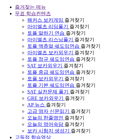
즐겨찾는 메뉴
무료 학습컨텐츠
해커스 보카게임
즐겨찾기
아이엘츠 리딩풀기
즐겨찾기
토플 말하기 연습
즐겨찾기
아이엘츠 리스닝풀기
즐겨찾기
토플 액츄얼 쉐도잉연습
즐겨찾기
아이엘츠 보카외우기
즐겨찾기
토플 정규 쉐도잉연습
즐겨찾기
SAT 보카외우기
즐겨찾기
토플 중급 쉐도잉연습
즐겨찾기
토플 보카외우기
즐겨찾기
토플 기본 쉐도잉연습
즐겨찾기
SAT 실전문제 풀기
즐겨찾기
GRE 보카외우기
즐겨찾기
AP 뉴스
즐겨찾기
고급 영자 신문읽기
즐겨찾기
오늘의 한줄명언
즐겨찾기
오늘의 영어속담
즐겨찾기
보카 시험지 생성기
즐겨찾기
고득점 학습영상