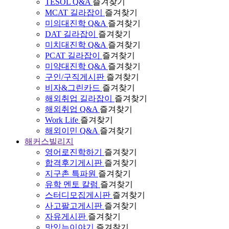
TESOL Q&A
즐겨찾기
MCAT 길라잡이
즐겨찾기
미의대진학 Q&A
즐겨찾기
DAT 길라잡이
즐겨찾기
미치대진학 Q&A
즐겨찾기
PCAT 길라잡이
즐겨찾기
미약대진학 Q&A
즐겨찾기
구인/구직게시판
즐겨찾기
비자&그린카드
즐겨찾기
해외취업 길라잡이
즐겨찾기
해외취업 Q&A
즐겨찾기
Work Life
즐겨찾기
해외이민 Q&A
즐겨찾기
해커스빌리지
영어로진학하기
즐겨찾기
합격후기게시판
즐겨찾기
지구촌 특파원
즐겨찾기
유학 멘토 칼럼
즐겨찾기
스터디모집게시판
즐겨찾기
사고팔고게시판
즐겨찾기
자유게시판
즐겨찾기
맛있는이야기
즐겨찾기