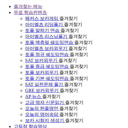
즐겨찾는 메뉴
무료 학습컨텐츠
해커스 보카게임
즐겨찾기
아이엘츠 리딩풀기
즐겨찾기
토플 말하기 연습
즐겨찾기
아이엘츠 리스닝풀기
즐겨찾기
토플 액츄얼 쉐도잉연습
즐겨찾기
아이엘츠 보카외우기
즐겨찾기
토플 정규 쉐도잉연습
즐겨찾기
SAT 보카외우기
즐겨찾기
토플 중급 쉐도잉연습
즐겨찾기
토플 보카외우기
즐겨찾기
토플 기본 쉐도잉연습
즐겨찾기
SAT 실전문제 풀기
즐겨찾기
GRE 보카외우기
즐겨찾기
AP 뉴스
즐겨찾기
고급 영자 신문읽기
즐겨찾기
오늘의 한줄명언
즐겨찾기
오늘의 영어속담
즐겨찾기
보카 시험지 생성기
즐겨찾기
고득점 학습영상