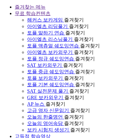
즐겨찾는 메뉴
무료 학습컨텐츠
해커스 보카게임
즐겨찾기
아이엘츠 리딩풀기
즐겨찾기
토플 말하기 연습
즐겨찾기
아이엘츠 리스닝풀기
즐겨찾기
토플 액츄얼 쉐도잉연습
즐겨찾기
아이엘츠 보카외우기
즐겨찾기
토플 정규 쉐도잉연습
즐겨찾기
SAT 보카외우기
즐겨찾기
토플 중급 쉐도잉연습
즐겨찾기
토플 보카외우기
즐겨찾기
토플 기본 쉐도잉연습
즐겨찾기
SAT 실전문제 풀기
즐겨찾기
GRE 보카외우기
즐겨찾기
AP 뉴스
즐겨찾기
고급 영자 신문읽기
즐겨찾기
오늘의 한줄명언
즐겨찾기
오늘의 영어속담
즐겨찾기
보카 시험지 생성기
즐겨찾기
고득점 학습영상