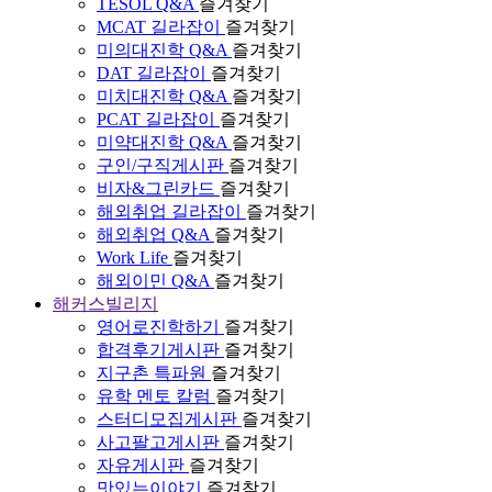
TESOL Q&A
즐겨찾기
MCAT 길라잡이
즐겨찾기
미의대진학 Q&A
즐겨찾기
DAT 길라잡이
즐겨찾기
미치대진학 Q&A
즐겨찾기
PCAT 길라잡이
즐겨찾기
미약대진학 Q&A
즐겨찾기
구인/구직게시판
즐겨찾기
비자&그린카드
즐겨찾기
해외취업 길라잡이
즐겨찾기
해외취업 Q&A
즐겨찾기
Work Life
즐겨찾기
해외이민 Q&A
즐겨찾기
해커스빌리지
영어로진학하기
즐겨찾기
합격후기게시판
즐겨찾기
지구촌 특파원
즐겨찾기
유학 멘토 칼럼
즐겨찾기
스터디모집게시판
즐겨찾기
사고팔고게시판
즐겨찾기
자유게시판
즐겨찾기
맛있는이야기
즐겨찾기