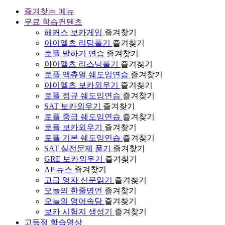
즐겨찾는 메뉴
무료 학습컨텐츠
해커스 보카게임
즐겨찾기
아이엘츠 리딩풀기
즐겨찾기
토플 말하기 연습
즐겨찾기
아이엘츠 리스닝풀기
즐겨찾기
토플 액츄얼 쉐도잉연습
즐겨찾기
아이엘츠 보카외우기
즐겨찾기
토플 정규 쉐도잉연습
즐겨찾기
SAT 보카외우기
즐겨찾기
토플 중급 쉐도잉연습
즐겨찾기
토플 보카외우기
즐겨찾기
토플 기본 쉐도잉연습
즐겨찾기
SAT 실전문제 풀기
즐겨찾기
GRE 보카외우기
즐겨찾기
AP 뉴스
즐겨찾기
고급 영자 신문읽기
즐겨찾기
오늘의 한줄명언
즐겨찾기
오늘의 영어속담
즐겨찾기
보카 시험지 생성기
즐겨찾기
고득점 학습영상