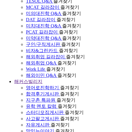
TESOL Q&A
즐겨찾기
MCAT 길라잡이
즐겨찾기
미의대진학 Q&A
즐겨찾기
DAT 길라잡이
즐겨찾기
미치대진학 Q&A
즐겨찾기
PCAT 길라잡이
즐겨찾기
미약대진학 Q&A
즐겨찾기
구인/구직게시판
즐겨찾기
비자&그린카드
즐겨찾기
해외취업 길라잡이
즐겨찾기
해외취업 Q&A
즐겨찾기
Work Life
즐겨찾기
해외이민 Q&A
즐겨찾기
해커스빌리지
영어로진학하기
즐겨찾기
합격후기게시판
즐겨찾기
지구촌 특파원
즐겨찾기
유학 멘토 칼럼
즐겨찾기
스터디모집게시판
즐겨찾기
사고팔고게시판
즐겨찾기
자유게시판
즐겨찾기
맛있는이야기
즐겨찾기