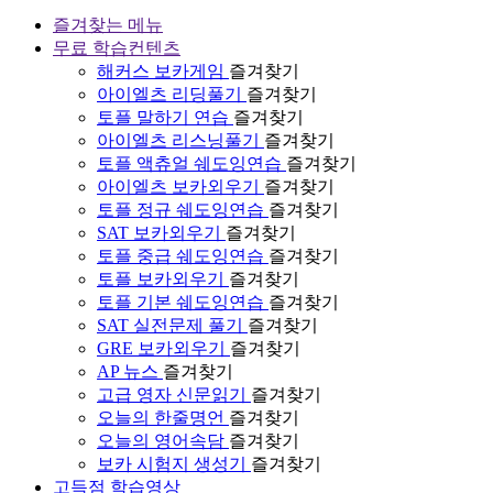
즐겨찾는 메뉴
무료 학습컨텐츠
해커스 보카게임
즐겨찾기
아이엘츠 리딩풀기
즐겨찾기
토플 말하기 연습
즐겨찾기
아이엘츠 리스닝풀기
즐겨찾기
토플 액츄얼 쉐도잉연습
즐겨찾기
아이엘츠 보카외우기
즐겨찾기
토플 정규 쉐도잉연습
즐겨찾기
SAT 보카외우기
즐겨찾기
토플 중급 쉐도잉연습
즐겨찾기
토플 보카외우기
즐겨찾기
토플 기본 쉐도잉연습
즐겨찾기
SAT 실전문제 풀기
즐겨찾기
GRE 보카외우기
즐겨찾기
AP 뉴스
즐겨찾기
고급 영자 신문읽기
즐겨찾기
오늘의 한줄명언
즐겨찾기
오늘의 영어속담
즐겨찾기
보카 시험지 생성기
즐겨찾기
고득점 학습영상