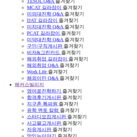
TESOL Q&A
즐겨찾기
MCAT 길라잡이
즐겨찾기
미의대진학 Q&A
즐겨찾기
DAT 길라잡이
즐겨찾기
미치대진학 Q&A
즐겨찾기
PCAT 길라잡이
즐겨찾기
미약대진학 Q&A
즐겨찾기
구인/구직게시판
즐겨찾기
비자&그린카드
즐겨찾기
해외취업 길라잡이
즐겨찾기
해외취업 Q&A
즐겨찾기
Work Life
즐겨찾기
해외이민 Q&A
즐겨찾기
해커스빌리지
영어로진학하기
즐겨찾기
합격후기게시판
즐겨찾기
지구촌 특파원
즐겨찾기
유학 멘토 칼럼
즐겨찾기
스터디모집게시판
즐겨찾기
사고팔고게시판
즐겨찾기
자유게시판
즐겨찾기
맛있는이야기
즐겨찾기