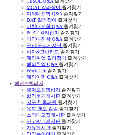
TESOL Q&A
즐겨찾기
MCAT 길라잡이
즐겨찾기
미의대진학 Q&A
즐겨찾기
DAT 길라잡이
즐겨찾기
미치대진학 Q&A
즐겨찾기
PCAT 길라잡이
즐겨찾기
미약대진학 Q&A
즐겨찾기
구인/구직게시판
즐겨찾기
비자&그린카드
즐겨찾기
해외취업 길라잡이
즐겨찾기
해외취업 Q&A
즐겨찾기
Work Life
즐겨찾기
해외이민 Q&A
즐겨찾기
해커스빌리지
영어로진학하기
즐겨찾기
합격후기게시판
즐겨찾기
지구촌 특파원
즐겨찾기
유학 멘토 칼럼
즐겨찾기
스터디모집게시판
즐겨찾기
사고팔고게시판
즐겨찾기
자유게시판
즐겨찾기
맛있는이야기
즐겨찾기