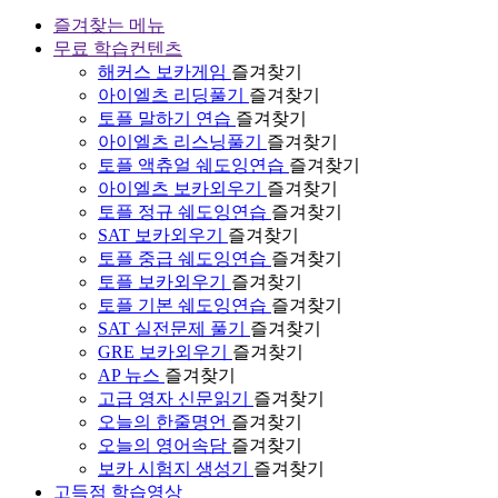
즐겨찾는 메뉴
무료 학습컨텐츠
해커스 보카게임
즐겨찾기
아이엘츠 리딩풀기
즐겨찾기
토플 말하기 연습
즐겨찾기
아이엘츠 리스닝풀기
즐겨찾기
토플 액츄얼 쉐도잉연습
즐겨찾기
아이엘츠 보카외우기
즐겨찾기
토플 정규 쉐도잉연습
즐겨찾기
SAT 보카외우기
즐겨찾기
토플 중급 쉐도잉연습
즐겨찾기
토플 보카외우기
즐겨찾기
토플 기본 쉐도잉연습
즐겨찾기
SAT 실전문제 풀기
즐겨찾기
GRE 보카외우기
즐겨찾기
AP 뉴스
즐겨찾기
고급 영자 신문읽기
즐겨찾기
오늘의 한줄명언
즐겨찾기
오늘의 영어속담
즐겨찾기
보카 시험지 생성기
즐겨찾기
고득점 학습영상