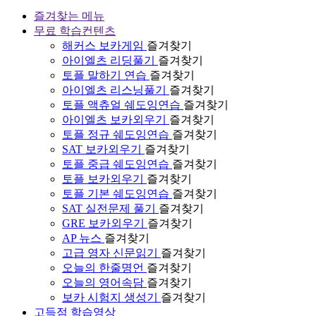
즐겨찾는 메뉴
무료 학습컨텐츠
해커스 보카게임
즐겨찾기
아이엘츠 리딩풀기
즐겨찾기
토플 말하기 연습
즐겨찾기
아이엘츠 리스닝풀기
즐겨찾기
토플 액츄얼 쉐도잉연습
즐겨찾기
아이엘츠 보카외우기
즐겨찾기
토플 정규 쉐도잉연습
즐겨찾기
SAT 보카외우기
즐겨찾기
토플 중급 쉐도잉연습
즐겨찾기
토플 보카외우기
즐겨찾기
토플 기본 쉐도잉연습
즐겨찾기
SAT 실전문제 풀기
즐겨찾기
GRE 보카외우기
즐겨찾기
AP 뉴스
즐겨찾기
고급 영자 신문읽기
즐겨찾기
오늘의 한줄명언
즐겨찾기
오늘의 영어속담
즐겨찾기
보카 시험지 생성기
즐겨찾기
고득점 학습영상