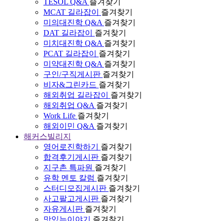
TESOL Q&A
즐겨찾기
MCAT 길라잡이
즐겨찾기
미의대진학 Q&A
즐겨찾기
DAT 길라잡이
즐겨찾기
미치대진학 Q&A
즐겨찾기
PCAT 길라잡이
즐겨찾기
미약대진학 Q&A
즐겨찾기
구인/구직게시판
즐겨찾기
비자&그린카드
즐겨찾기
해외취업 길라잡이
즐겨찾기
해외취업 Q&A
즐겨찾기
Work Life
즐겨찾기
해외이민 Q&A
즐겨찾기
해커스빌리지
영어로진학하기
즐겨찾기
합격후기게시판
즐겨찾기
지구촌 특파원
즐겨찾기
유학 멘토 칼럼
즐겨찾기
스터디모집게시판
즐겨찾기
사고팔고게시판
즐겨찾기
자유게시판
즐겨찾기
맛있는이야기
즐겨찾기