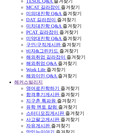
TESOL Q&A
즐겨찾기
MCAT 길라잡이
즐겨찾기
미의대진학 Q&A
즐겨찾기
DAT 길라잡이
즐겨찾기
미치대진학 Q&A
즐겨찾기
PCAT 길라잡이
즐겨찾기
미약대진학 Q&A
즐겨찾기
구인/구직게시판
즐겨찾기
비자&그린카드
즐겨찾기
해외취업 길라잡이
즐겨찾기
해외취업 Q&A
즐겨찾기
Work Life
즐겨찾기
해외이민 Q&A
즐겨찾기
해커스빌리지
영어로진학하기
즐겨찾기
합격후기게시판
즐겨찾기
지구촌 특파원
즐겨찾기
유학 멘토 칼럼
즐겨찾기
스터디모집게시판
즐겨찾기
사고팔고게시판
즐겨찾기
자유게시판
즐겨찾기
맛있는이야기
즐겨찾기