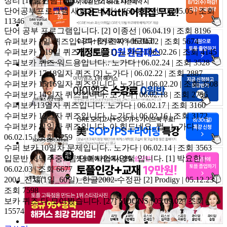
정리
[1]
출판팀 | 06.05.12 | 조회 11131
단어공부프로그램 새로운 버전^^
[6]
이종선 | 06.05.05 | 조회
11346
단어 공부 프로그램입니다.
[2]
이종선 | 06.04.19 | 조회 8196
슈퍼보카 1일 퀴즈입니다.
[2]
초짜 | 06.04.02 | 조회 5674
수퍼보카 1,19일 퀴즈입니다.
[1]
노가다 | 06.02.26 | 조회 4145
수퍼보카 퀴즈 워드용입니다..
노가다 | 06.02.24 | 조회 3528
수퍼보카 17,18일자 퀴즈
[2]
노가다 | 06.02.22 | 조회 2887
수퍼보카 15,16일자 퀴즈입니다.
노가다 | 06.02.20 | 조회 3508
수퍼보카 14일자 퀴즈입니다.
노가다 | 06.02.18 | 조회 2756
수퍼보카13일자 퀴즈입니다.
노가다 | 06.02.17 | 조회 3160
수퍼보카 12일자 퀴즈입니다.
노가다 | 06.02.16 | 조회 3172
수퍼보카 11일자 퀴즈입니다..아 힘드네요..쩝..
노가다 |
06.02.15 | 조회 3259
수퍼 보카 10일차 문제입니다..
노가다 | 06.02.14 | 조회 3563
입문반 저녁주중B팀 단어시험지양식 입니다.
[1]
박요한 |
06.02.03 | 조회 6677
2004_전체(1일_60일)_한글2002-수정판
[2]
Prodigy | 05.12.23 |
조회 7598
보카 퀴즈 다 모아봤습니다.
[27]
MOONS | 05.09.02 | 조회
15574