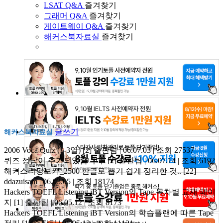
LSAT Q&A
즐겨찾기
그래머 Q&A
즐겨찾기
게이트웨이 Q&A
즐겨찾기
해커스북자료실
즐겨찾기
글쓰기
해커스북자료실
2006 Voca Quiz (1-3일)
[2]
출판팀 | 06.07.03 | 조회 27537
퀴즈 정답이 추가되었습니다.
[2]
출판팀 | 06.07.14 | 조회 6192
해커스리딩보카_2500 한글로 뽑기 쉽게 정리한 것..
[22]
ddazuisam | 06.03.05 | 조회 18174
Hackers TOEFL Listening iBT Version의 Tape 목차별 교재 페이
지
[1]
출판팀 | 06.05.12 | 조회 8173
Hackers TOEFL Listening iBT Version의 학습플랜에 따른 Tape