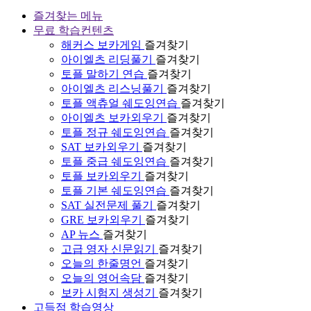
즐겨찾는 메뉴
무료 학습컨텐츠
해커스 보카게임
즐겨찾기
아이엘츠 리딩풀기
즐겨찾기
토플 말하기 연습
즐겨찾기
아이엘츠 리스닝풀기
즐겨찾기
토플 액츄얼 쉐도잉연습
즐겨찾기
아이엘츠 보카외우기
즐겨찾기
토플 정규 쉐도잉연습
즐겨찾기
SAT 보카외우기
즐겨찾기
토플 중급 쉐도잉연습
즐겨찾기
토플 보카외우기
즐겨찾기
토플 기본 쉐도잉연습
즐겨찾기
SAT 실전문제 풀기
즐겨찾기
GRE 보카외우기
즐겨찾기
AP 뉴스
즐겨찾기
고급 영자 신문읽기
즐겨찾기
오늘의 한줄명언
즐겨찾기
오늘의 영어속담
즐겨찾기
보카 시험지 생성기
즐겨찾기
고득점 학습영상