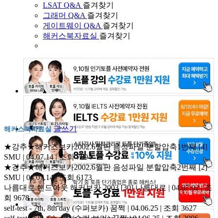
LSAT Q&A
즐겨찾기
그래머 Q&A
즐겨찾기
게이트웨이 Q&A
즐겨찾기
해커스북자료실
즐겨찾기
글쓰기
해커스북자료실
★강추★해커즈보카2002.6월판 음성파일 분할압축1번째
[4]
SMU | 04.07.14 | 조회 7894
★강추★해커즈보카2002.6월판 음성파일 분할압축2번째
[2]
SMU | 04.07.14 | 조회 6173
나름대로 핸드아웃 해커보카 2003
[30]
나름대로 | 04.07.02 | 조
회 9678
self-test - 7th, 8th day (수퍼보카)
꿈쩍 | 04.06.25 | 조회 3627