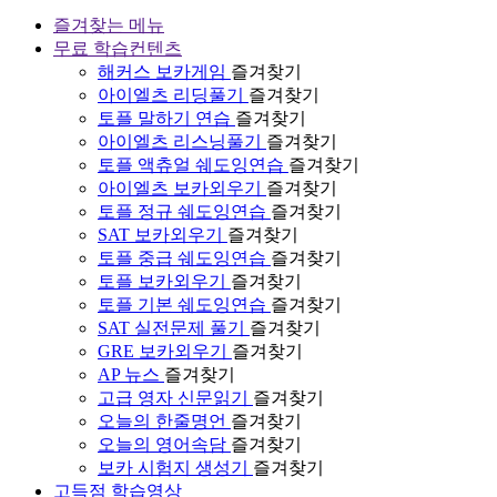
즐겨찾는 메뉴
무료 학습컨텐츠
해커스 보카게임
즐겨찾기
아이엘츠 리딩풀기
즐겨찾기
토플 말하기 연습
즐겨찾기
아이엘츠 리스닝풀기
즐겨찾기
토플 액츄얼 쉐도잉연습
즐겨찾기
아이엘츠 보카외우기
즐겨찾기
토플 정규 쉐도잉연습
즐겨찾기
SAT 보카외우기
즐겨찾기
토플 중급 쉐도잉연습
즐겨찾기
토플 보카외우기
즐겨찾기
토플 기본 쉐도잉연습
즐겨찾기
SAT 실전문제 풀기
즐겨찾기
GRE 보카외우기
즐겨찾기
AP 뉴스
즐겨찾기
고급 영자 신문읽기
즐겨찾기
오늘의 한줄명언
즐겨찾기
오늘의 영어속담
즐겨찾기
보카 시험지 생성기
즐겨찾기
고득점 학습영상