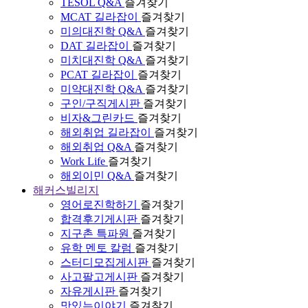
TESOL Q&A
즐겨찾기
MCAT 길라잡이
즐겨찾기
미의대진학 Q&A
즐겨찾기
DAT 길라잡이
즐겨찾기
미치대진학 Q&A
즐겨찾기
PCAT 길라잡이
즐겨찾기
미약대진학 Q&A
즐겨찾기
구인/구직게시판
즐겨찾기
비자&그린카드
즐겨찾기
해외취업 길라잡이
즐겨찾기
해외취업 Q&A
즐겨찾기
Work Life
즐겨찾기
해외이민 Q&A
즐겨찾기
해커스빌리지
영어로진학하기
즐겨찾기
합격후기게시판
즐겨찾기
지구촌 특파원
즐겨찾기
유학 멘토 칼럼
즐겨찾기
스터디모집게시판
즐겨찾기
사고팔고게시판
즐겨찾기
자유게시판
즐겨찾기
맛있는이야기
즐겨찾기