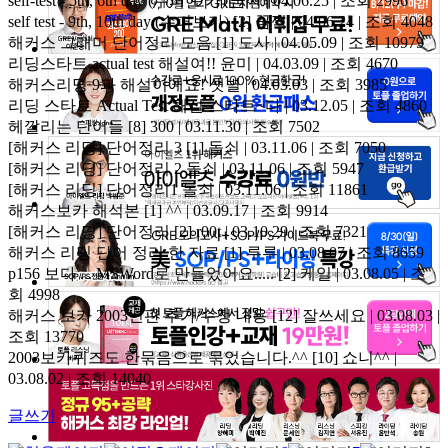
self-test - 5th, 6th day (수퍼 보카)
꿈쩍 | 04.06.25 | 조회 2996
self test - 9th, 10th day (수퍼보카)
[2]
꿈쩍 | 04.06.24 | 조회 4048
해커스 그래머 단어정리 모음
[1]
도사 | 04.05.09 | 조회 10979
리딩스타트 actual test 해설여!!
윤미 | 04.03.09 | 조회 4670
해커스리딩 9과 해설이예요!
샛별 | 04.03.03 | 조회 3985
리딩 스타트 Actual Test 해설
스타트~다 | 03.12.05 | 조회 4860
헤깔리는 단어들
[8]
300 | 03.11.30 | 조회 7502
[해커스 리딩] 단어정리 3
[1]
돌쇠 | 03.11.06 | 조회 7050
[해커스 리딩] 단어정리 2
돌쇠 | 03.11.06 | 조회 5947
[해커스 리딩] 단어정리1
돌쇠 | 03.11.06 | 조회 11861
해커스보카 해석본
[1]
^^ | 03.09.17 | 조회 9914
[해커스 리딩] 단어정리
[2]
r00t | 03.10.29 | 조회 7321
해커스 리딩 단어 정리 한 자료
[1]
루루 | 03.08.07 | 조회 8659
p156 보다 ... MSWord로 만들었어요.....
[2]
케일 | 03.08.05 | 조
회 4998
해커스 보카 2003년판 추가/수정 내용
[12]
잘쓰세요 | 03.08.03 |
조회 13770
2003보카퀴즈도 한묶음으로 묶었습니다.^^
[10]
쇼니^^ |
03.08.02 | 조회 14040
글쓰기