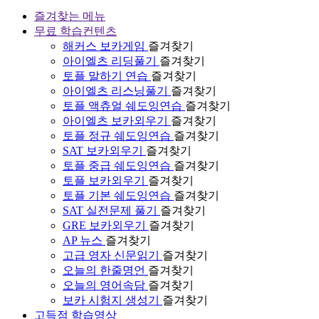
즐겨찾는 메뉴
무료 학습컨텐츠
해커스 보카게임
즐겨찾기
아이엘츠 리딩풀기
즐겨찾기
토플 말하기 연습
즐겨찾기
아이엘츠 리스닝풀기
즐겨찾기
토플 액츄얼 쉐도잉연습
즐겨찾기
아이엘츠 보카외우기
즐겨찾기
토플 정규 쉐도잉연습
즐겨찾기
SAT 보카외우기
즐겨찾기
토플 중급 쉐도잉연습
즐겨찾기
토플 보카외우기
즐겨찾기
토플 기본 쉐도잉연습
즐겨찾기
SAT 실전문제 풀기
즐겨찾기
GRE 보카외우기
즐겨찾기
AP 뉴스
즐겨찾기
고급 영자 신문읽기
즐겨찾기
오늘의 한줄명언
즐겨찾기
오늘의 영어속담
즐겨찾기
보카 시험지 생성기
즐겨찾기
고득점 학습영상