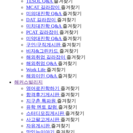
TESOL Q&A
즐겨찾기
MCAT 길라잡이
즐겨찾기
미의대진학 Q&A
즐겨찾기
DAT 길라잡이
즐겨찾기
미치대진학 Q&A
즐겨찾기
PCAT 길라잡이
즐겨찾기
미약대진학 Q&A
즐겨찾기
구인/구직게시판
즐겨찾기
비자&그린카드
즐겨찾기
해외취업 길라잡이
즐겨찾기
해외취업 Q&A
즐겨찾기
Work Life
즐겨찾기
해외이민 Q&A
즐겨찾기
해커스빌리지
영어로진학하기
즐겨찾기
합격후기게시판
즐겨찾기
지구촌 특파원
즐겨찾기
유학 멘토 칼럼
즐겨찾기
스터디모집게시판
즐겨찾기
사고팔고게시판
즐겨찾기
자유게시판
즐겨찾기
맛있는이야기
즐겨찾기