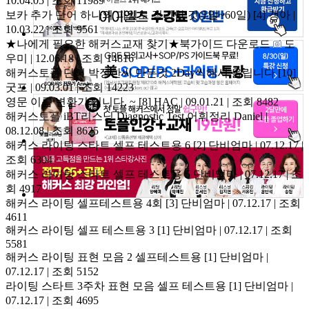
10.04.05 | 조회 11989
보카 추가 단어 하나의 파일로 정리한 것(1일~60일)
[4]
갱아 |
10.03.22 | 조회 9561
★나에게 필요한 해커스교재 찾기★북가이드 다운로드
도
우미 | 12.06.18 | 조회 14816
해커스토플 단어 박정한씨 만든것 2Day씩해서 올립니다
[10]
굿포 | 09.03.01 | 조회 14223
영문 이름 변환기 입니다. ~
[8]
HAC | 09.01.21 | 조회 8482
해커스토플 iBT리스닝 Diagnostic Test 어휘정리
Daniel |
08.12.08 | 조회 8625
해커스 라이팅 스타트 셀프 테스트용 6
[2]
단비엄마 | 07.12.17 |
조회 6304
해커스 라이팅 스타트 셀프 테스트용 5
단비엄마 | 07.12.17 | 조
회 4917
해커스 라이팅 셀프테스트용 4회
[3]
단비엄마 | 07.12.17 | 조회
4611
해커스 라이팅 셀프 테스트용 3
[1]
단비엄마 | 07.12.17 | 조회
5581
해커스 라이팅 표현 모음 2 셀프테스트용
[1]
단비엄마 |
07.12.17 | 조회 5152
라이팅 스타트 3주차 표현 모음 셀프 테스트용
[1]
단비엄마 |
07.12.17 | 조회 4695