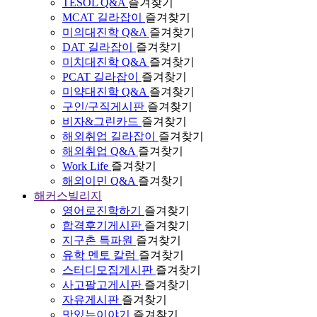
TESOL Q&A
즐겨찾기
MCAT 길라잡이
즐겨찾기
미의대진학 Q&A
즐겨찾기
DAT 길라잡이
즐겨찾기
미치대진학 Q&A
즐겨찾기
PCAT 길라잡이
즐겨찾기
미약대진학 Q&A
즐겨찾기
구인/구직게시판
즐겨찾기
비자&그린카드
즐겨찾기
해외취업 길라잡이
즐겨찾기
해외취업 Q&A
즐겨찾기
Work Life
즐겨찾기
해외이민 Q&A
즐겨찾기
해커스빌리지
영어로진학하기
즐겨찾기
합격후기게시판
즐겨찾기
지구촌 특파원
즐겨찾기
유학 멘토 칼럼
즐겨찾기
스터디모집게시판
즐겨찾기
사고팔고게시판
즐겨찾기
자유게시판
즐겨찾기
맛있는이야기
즐겨찾기