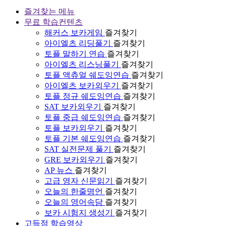
즐겨찾는 메뉴
무료 학습컨텐츠
해커스 보카게임
즐겨찾기
아이엘츠 리딩풀기
즐겨찾기
토플 말하기 연습
즐겨찾기
아이엘츠 리스닝풀기
즐겨찾기
토플 액츄얼 쉐도잉연습
즐겨찾기
아이엘츠 보카외우기
즐겨찾기
토플 정규 쉐도잉연습
즐겨찾기
SAT 보카외우기
즐겨찾기
토플 중급 쉐도잉연습
즐겨찾기
토플 보카외우기
즐겨찾기
토플 기본 쉐도잉연습
즐겨찾기
SAT 실전문제 풀기
즐겨찾기
GRE 보카외우기
즐겨찾기
AP 뉴스
즐겨찾기
고급 영자 신문읽기
즐겨찾기
오늘의 한줄명언
즐겨찾기
오늘의 영어속담
즐겨찾기
보카 시험지 생성기
즐겨찾기
고득점 학습영상