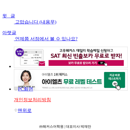
윗 글
고맙습니다 (내용무)
아랫글
언제쯤 서점에서 볼 수 있나요?
PC화면
개인정보처리방침
맨위로
㈜해커스어학원 | 대표이사:박재만