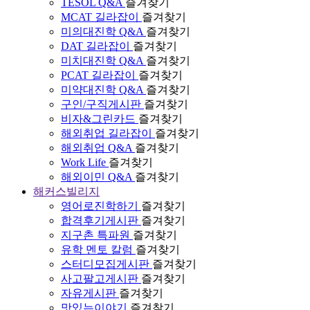
TESOL Q&A
즐겨찾기
MCAT 길라잡이
즐겨찾기
미의대진학 Q&A
즐겨찾기
DAT 길라잡이
즐겨찾기
미치대진학 Q&A
즐겨찾기
PCAT 길라잡이
즐겨찾기
미약대진학 Q&A
즐겨찾기
구인/구직게시판
즐겨찾기
비자&그린카드
즐겨찾기
해외취업 길라잡이
즐겨찾기
해외취업 Q&A
즐겨찾기
Work Life
즐겨찾기
해외이민 Q&A
즐겨찾기
해커스빌리지
영어로진학하기
즐겨찾기
합격후기게시판
즐겨찾기
지구촌 특파원
즐겨찾기
유학 멘토 칼럼
즐겨찾기
스터디모집게시판
즐겨찾기
사고팔고게시판
즐겨찾기
자유게시판
즐겨찾기
맛있는이야기
즐겨찾기