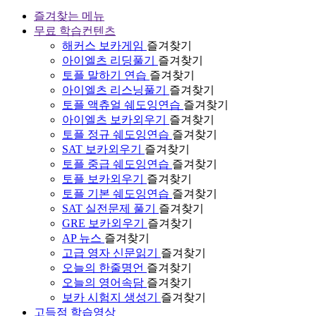
즐겨찾는 메뉴
무료 학습컨텐츠
해커스 보카게임
즐겨찾기
아이엘츠 리딩풀기
즐겨찾기
토플 말하기 연습
즐겨찾기
아이엘츠 리스닝풀기
즐겨찾기
토플 액츄얼 쉐도잉연습
즐겨찾기
아이엘츠 보카외우기
즐겨찾기
토플 정규 쉐도잉연습
즐겨찾기
SAT 보카외우기
즐겨찾기
토플 중급 쉐도잉연습
즐겨찾기
토플 보카외우기
즐겨찾기
토플 기본 쉐도잉연습
즐겨찾기
SAT 실전문제 풀기
즐겨찾기
GRE 보카외우기
즐겨찾기
AP 뉴스
즐겨찾기
고급 영자 신문읽기
즐겨찾기
오늘의 한줄명언
즐겨찾기
오늘의 영어속담
즐겨찾기
보카 시험지 생성기
즐겨찾기
고득점 학습영상