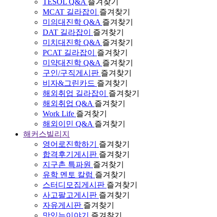
TESOL Q&A
즐겨찾기
MCAT 길라잡이
즐겨찾기
미의대진학 Q&A
즐겨찾기
DAT 길라잡이
즐겨찾기
미치대진학 Q&A
즐겨찾기
PCAT 길라잡이
즐겨찾기
미약대진학 Q&A
즐겨찾기
구인/구직게시판
즐겨찾기
비자&그린카드
즐겨찾기
해외취업 길라잡이
즐겨찾기
해외취업 Q&A
즐겨찾기
Work Life
즐겨찾기
해외이민 Q&A
즐겨찾기
해커스빌리지
영어로진학하기
즐겨찾기
합격후기게시판
즐겨찾기
지구촌 특파원
즐겨찾기
유학 멘토 칼럼
즐겨찾기
스터디모집게시판
즐겨찾기
사고팔고게시판
즐겨찾기
자유게시판
즐겨찾기
맛있는이야기
즐겨찾기