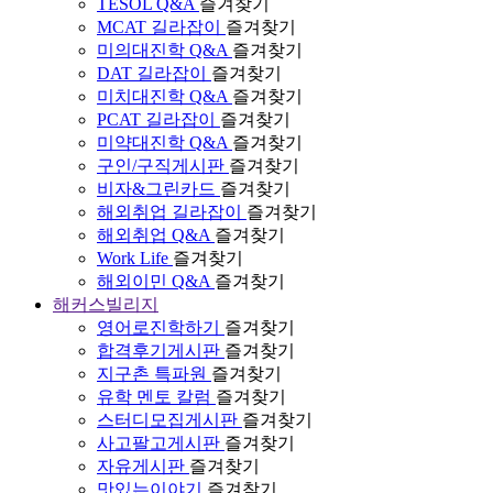
TESOL Q&A
즐겨찾기
MCAT 길라잡이
즐겨찾기
미의대진학 Q&A
즐겨찾기
DAT 길라잡이
즐겨찾기
미치대진학 Q&A
즐겨찾기
PCAT 길라잡이
즐겨찾기
미약대진학 Q&A
즐겨찾기
구인/구직게시판
즐겨찾기
비자&그린카드
즐겨찾기
해외취업 길라잡이
즐겨찾기
해외취업 Q&A
즐겨찾기
Work Life
즐겨찾기
해외이민 Q&A
즐겨찾기
해커스빌리지
영어로진학하기
즐겨찾기
합격후기게시판
즐겨찾기
지구촌 특파원
즐겨찾기
유학 멘토 칼럼
즐겨찾기
스터디모집게시판
즐겨찾기
사고팔고게시판
즐겨찾기
자유게시판
즐겨찾기
맛있는이야기
즐겨찾기