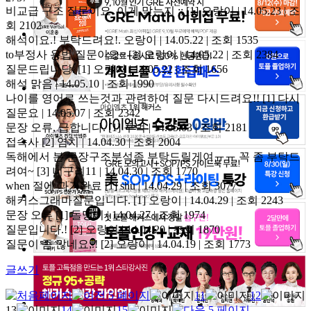
비교급 구조 질문이요. 이게 맞는지 ;;
[1]
오랑이 | 14.05.23 | 조
회 2102
해석이요.! 부탁드려요!.
오랑이 | 14.05.22 | 조회 1535
to부정사 용법 질문이요~
[2]
오랑이 | 14.05.22 | 조회 2384
질문드립니당.
[1]
오랑이 | 14.05.22 | 조회 1656
해석
맑음 | 14.05.10 | 조회 1990
나이를 영어로 쓰는것과 관련하여 질문 다시드려요!!
[1]
다시
질문요 | 14.05.07 | 조회 2342
문장 오류, 급합니다.
[1]
꾸벅 | 14.05.03 | 조회 2181
접속사
[2]
염치 | 14.04.30 | 조회 2004
독해에서 본 문장구조분석좀 부탁드릴게여ㅠㅠ 꼭 좀 부탁드
려여~
[3]
너구리11 | 14.04.30 | 조회 1770
when 절에 과거완료
[1]
shu | 14.04.29 | 조회 3077
해커스그래마질문입니다.
[1]
오랑이 | 14.04.29 | 조회 2243
문장 오류
[1]
돌맹이 | 14.04.27 | 조회 1974
질문입니다.!
[2]
오랑이 | 14.04.20 | 조회 1870
질문이 좀 많네요;.!
[2]
오랑이 | 14.04.19 | 조회 1773
글쓰기
11
12
13
14
15