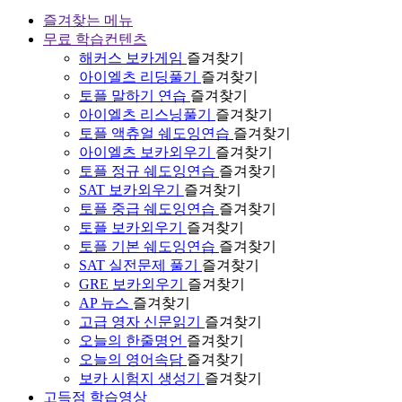
즐겨찾는 메뉴
무료 학습컨텐츠
해커스 보카게임
즐겨찾기
아이엘츠 리딩풀기
즐겨찾기
토플 말하기 연습
즐겨찾기
아이엘츠 리스닝풀기
즐겨찾기
토플 액츄얼 쉐도잉연습
즐겨찾기
아이엘츠 보카외우기
즐겨찾기
토플 정규 쉐도잉연습
즐겨찾기
SAT 보카외우기
즐겨찾기
토플 중급 쉐도잉연습
즐겨찾기
토플 보카외우기
즐겨찾기
토플 기본 쉐도잉연습
즐겨찾기
SAT 실전문제 풀기
즐겨찾기
GRE 보카외우기
즐겨찾기
AP 뉴스
즐겨찾기
고급 영자 신문읽기
즐겨찾기
오늘의 한줄명언
즐겨찾기
오늘의 영어속담
즐겨찾기
보카 시험지 생성기
즐겨찾기
고득점 학습영상