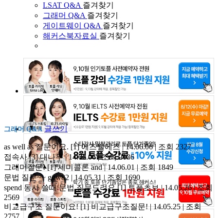
LSAT Q&A
즐겨찾기
그래머 Q&A
즐겨찾기
게이트웨이 Q&A
즐겨찾기
해커스북자료실
즐겨찾기
글쓰기
그래머 Q&A
as well as 질문이요.
[1]
에즈웰에즈 | 14.06.06 | 조회 2327
접속사
[3]
대나무 | 14.06.06 | 조회 2136
그래머질문!
[1]
세미콜론 and | 14.06.01 | 조회 1849
문법 질문~~
ggw82 | 14.05.31 | 조회 1690
spend 동사 쓸때 문법 질문드려요
[1]
토플초보 | 14.05.26 | 조회
2569
비교급구조 질문이요!
[1]
비교급구조질문! | 14.05.25 | 조회
2757