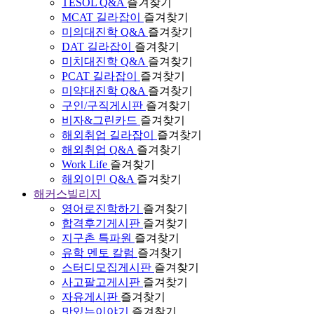
TESOL Q&A
즐겨찾기
MCAT 길라잡이
즐겨찾기
미의대진학 Q&A
즐겨찾기
DAT 길라잡이
즐겨찾기
미치대진학 Q&A
즐겨찾기
PCAT 길라잡이
즐겨찾기
미약대진학 Q&A
즐겨찾기
구인/구직게시판
즐겨찾기
비자&그린카드
즐겨찾기
해외취업 길라잡이
즐겨찾기
해외취업 Q&A
즐겨찾기
Work Life
즐겨찾기
해외이민 Q&A
즐겨찾기
해커스빌리지
영어로진학하기
즐겨찾기
합격후기게시판
즐겨찾기
지구촌 특파원
즐겨찾기
유학 멘토 칼럼
즐겨찾기
스터디모집게시판
즐겨찾기
사고팔고게시판
즐겨찾기
자유게시판
즐겨찾기
맛있는이야기
즐겨찾기