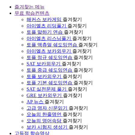
즐겨찾는 메뉴
무료 학습컨텐츠
해커스 보카게임
즐겨찾기
아이엘츠 리딩풀기
즐겨찾기
토플 말하기 연습
즐겨찾기
아이엘츠 리스닝풀기
즐겨찾기
토플 액츄얼 쉐도잉연습
즐겨찾기
아이엘츠 보카외우기
즐겨찾기
토플 정규 쉐도잉연습
즐겨찾기
SAT 보카외우기
즐겨찾기
토플 중급 쉐도잉연습
즐겨찾기
토플 보카외우기
즐겨찾기
토플 기본 쉐도잉연습
즐겨찾기
SAT 실전문제 풀기
즐겨찾기
GRE 보카외우기
즐겨찾기
AP 뉴스
즐겨찾기
고급 영자 신문읽기
즐겨찾기
오늘의 한줄명언
즐겨찾기
오늘의 영어속담
즐겨찾기
보카 시험지 생성기
즐겨찾기
고득점 학습영상