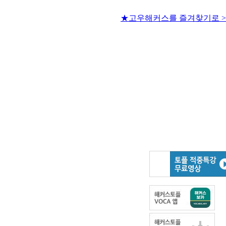
★고우해커스를 즐겨찾기로 >