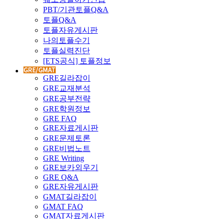
PBT/기관토플Q&A
토플Q&A
토플자유게시판
나의토플수기
토플실력진단
[ETS공식] 토플정보
GRE길라잡이
GRE교재분석
GRE공부전략
GRE학원정보
GRE FAQ
GRE자료게시판
GRE문제토론
GRE비법노트
GRE Writing
GRE보카외우기
GRE Q&A
GRE자유게시판
GMAT길라잡이
GMAT FAQ
GMAT자료게시판