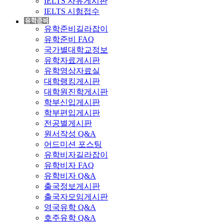
IELTS 자유게시판
IELTS 시험접수
유학준비길라잡이
유학준비 FAQ
국가별대학교정보
유학자료게시판
유학영상자료실
대학랭킹게시판
대학원진학게시판
학부신입게시판
학부편입게시판
전공별게시판
원서작성 Q&A
어드미션 포스팅
유학비자길라잡이
유학비자 FAQ
유학비자 Q&A
출국정보게시판
출국자모임게시판
영국유학 Q&A
호주유학 Q&A