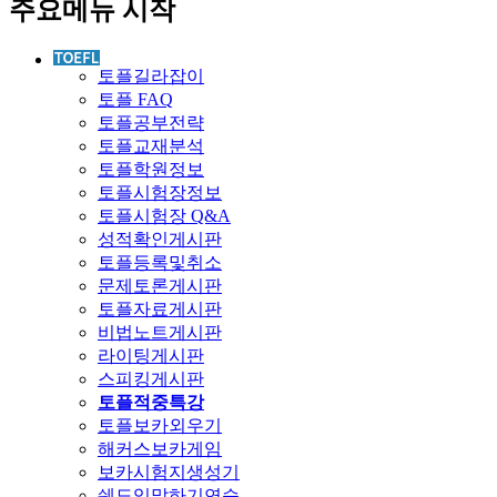
주요메뉴 시작
토플길라잡이
토플 FAQ
토플공부전략
토플교재분석
토플학원정보
토플시험장정보
토플시험장 Q&A
성적확인게시판
토플등록및취소
문제토론게시판
토플자료게시판
비법노트게시판
라이팅게시판
스피킹게시판
토플적중특강
토플보카외우기
해커스보카게임
보카시험지생성기
쉐도잉말하기연습