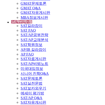
GMAT문제토론
GMAT Q&A
GMAT자유게시판
MBA정보게시판
SAT길라잡이
SAT FAQ
SAT/AP공부전략
SAT/AP교재분석
SAT학원정보
AP/IB 길라잡이
AP FAQ
SAT자료게시판
SAT/AP비법노트
미국대입정보
시니어 진학Q&A
SAT문제토론
SAT실전문법
SAT보카외우기
에세이 평가방
SAT/AP Q&A
SAT자유게시판