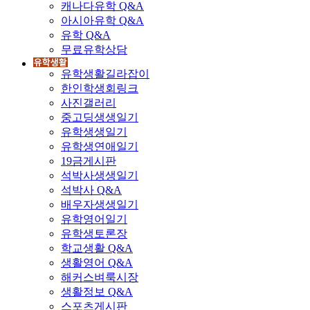
캐나다유학 Q&A
아시아유학 Q&A
유학 Q&A
무료유학상담
유학생활길라잡이
한인학생회링크
사진갤러리
중고딩생생일기
유학생생일기
유학생연애일기
19금게시판
석박사생생일기
석박사 Q&A
배우자생생일기
유학영어일기
유학생토론장
학교생활 Q&A
생활영어 Q&A
해커스벼룩시장
생활정보 Q&A
스포츠게시판