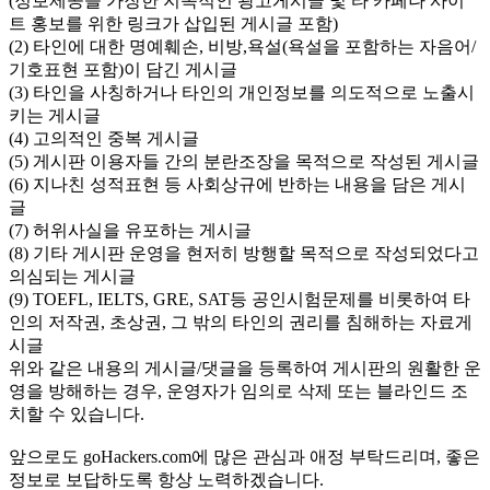
(정보제공을 가장한 지속적인 광고게시글 및 타 카페나 사이
트 홍보를 위한 링크가 삽입된 게시글 포함)
(2) 타인에 대한 명예훼손, 비방,욕설(욕설을 포함하는 자음어/
기호표현 포함)이 담긴 게시글
(3) 타인을 사칭하거나 타인의 개인정보를 의도적으로 노출시
키는 게시글
(4) 고의적인 중복 게시글
(5) 게시판 이용자들 간의 분란조장을 목적으로 작성된 게시글
(6) 지나친 성적표현 등 사회상규에 반하는 내용을 담은 게시
글
(7) 허위사실을 유포하는 게시글
(8) 기타 게시판 운영을 현저히 방행할 목적으로 작성되었다고
의심되는 게시글
(9) TOEFL, IELTS, GRE, SAT등 공인시험문제를 비롯하여 타
인의 저작권, 초상권, 그 밖의 타인의 권리를 침해하는 자료게
시글
위와 같은 내용의 게시글/댓글을 등록하여 게시판의 원활한 운
영을 방해하는 경우, 운영자가 임의로 삭제 또는 블라인드 조
치할 수 있습니다.
앞으로도 goHackers.com에 많은 관심과 애정 부탁드리며, 좋은
정보로 보답하도록 항상 노력하겠습니다.