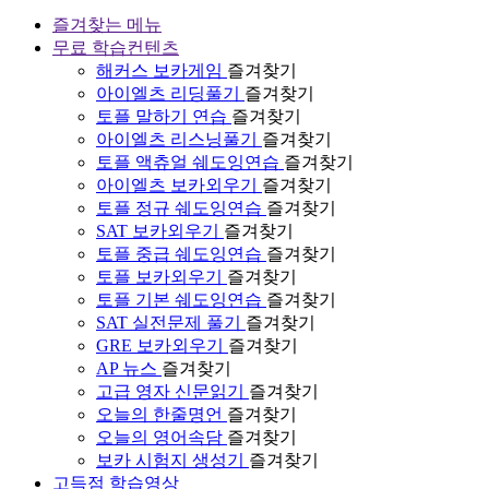
즐겨찾는 메뉴
무료 학습컨텐츠
해커스 보카게임
즐겨찾기
아이엘츠 리딩풀기
즐겨찾기
토플 말하기 연습
즐겨찾기
아이엘츠 리스닝풀기
즐겨찾기
토플 액츄얼 쉐도잉연습
즐겨찾기
아이엘츠 보카외우기
즐겨찾기
토플 정규 쉐도잉연습
즐겨찾기
SAT 보카외우기
즐겨찾기
토플 중급 쉐도잉연습
즐겨찾기
토플 보카외우기
즐겨찾기
토플 기본 쉐도잉연습
즐겨찾기
SAT 실전문제 풀기
즐겨찾기
GRE 보카외우기
즐겨찾기
AP 뉴스
즐겨찾기
고급 영자 신문읽기
즐겨찾기
오늘의 한줄명언
즐겨찾기
오늘의 영어속담
즐겨찾기
보카 시험지 생성기
즐겨찾기
고득점 학습영상