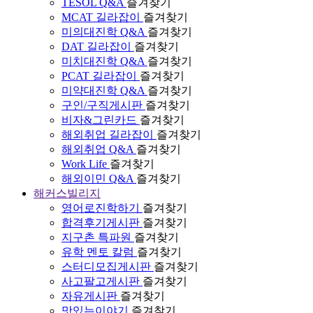
TESOL Q&A
즐겨찾기
MCAT 길라잡이
즐겨찾기
미의대진학 Q&A
즐겨찾기
DAT 길라잡이
즐겨찾기
미치대진학 Q&A
즐겨찾기
PCAT 길라잡이
즐겨찾기
미약대진학 Q&A
즐겨찾기
구인/구직게시판
즐겨찾기
비자&그린카드
즐겨찾기
해외취업 길라잡이
즐겨찾기
해외취업 Q&A
즐겨찾기
Work Life
즐겨찾기
해외이민 Q&A
즐겨찾기
해커스빌리지
영어로진학하기
즐겨찾기
합격후기게시판
즐겨찾기
지구촌 특파원
즐겨찾기
유학 멘토 칼럼
즐겨찾기
스터디모집게시판
즐겨찾기
사고팔고게시판
즐겨찾기
자유게시판
즐겨찾기
맛있는이야기
즐겨찾기