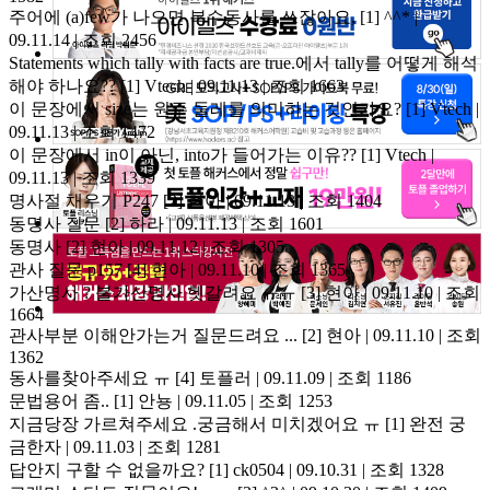
주어에 (a)few가 나오면 복수동사를 쓰잖아요,
[1]
^^* |
09.11.14 | 조회 2456
Statements which tally with facts are true.에서 tally를 어떻게 해석
해야 하나요??
[1]
Vtech | 09.11.13 | 조회 1663
이 문장에서 size는 원주 둘레를 의미하는 것인가요?
[1]
Vtech |
09.11.13 | 조회 1472
이 문장에서 in이 아닌, into가 들어가는 이유??
[1]
Vtech |
09.11.13 | 조회 1339
명사절 채우기 P247
[2]
현아 | 09.11.13 | 조회 1404
동명사 질문
[2]
하라 | 09.11.13 | 조회 1601
동명사
[2]
현아 | 09.11.12 | 조회 1305
관사 질문 p157
[4]
현아 | 09.11.10 | 조회 1365
가산명사 ? 불가산명사 헷갈려요 ㅠㅠ
[3]
현아 | 09.11.10 | 조회
1664
관사부분 이해안가는거 질문드려요 ...
[2]
현아 | 09.11.10 | 조회
1362
동사를찾아주세요 ㅠ
[4]
토플러 | 09.11.09 | 조회 1186
문법용어 좀..
[1]
안뇽 | 09.11.05 | 조회 1253
지금당장 가르쳐주세요 .궁금해서 미치겠어요 ㅠ
[1]
완전 궁
금한자 | 09.11.03 | 조회 1281
답안지 구할 수 없을까요?
[1]
ck0504 | 09.10.31 | 조회 1328