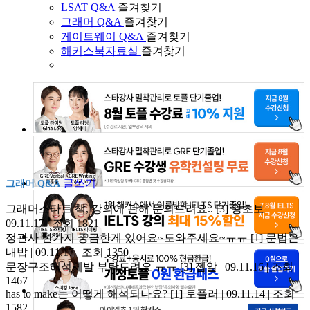
LSAT Q&A
즐겨찾기
그래머 Q&A
즐겨찾기
게이트웨이 Q&A
즐겨찾기
해커스북자료실
즐겨찾기
글쓰기
그래머 Q&A
그래머스타트 책, 강의에 관해 문의드려요..
[3]
왕초보 |
09.11.17 | 조회 1821
정관사 한가지 궁금한게 있어요~도와주세요~ㅠㅠ
[1]
문법은
내밥 | 09.11.17 | 조회 1350
문장구조해석제발 부탁드려요 ㅠㅠ
[3]
젭알 | 09.11.16 | 조회
1467
has to make는 어떻게 해석되나요?
[1]
토플러 | 09.11.14 | 조회
1582