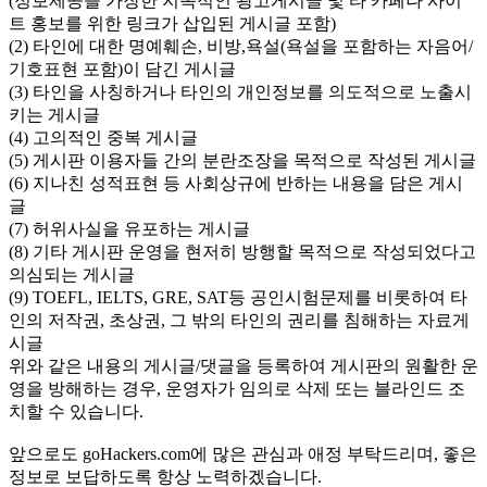
(정보제공을 가장한 지속적인 광고게시글 및 타 카페나 사이
트 홍보를 위한 링크가 삽입된 게시글 포함)
(2) 타인에 대한 명예훼손, 비방,욕설(욕설을 포함하는 자음어/
기호표현 포함)이 담긴 게시글
(3) 타인을 사칭하거나 타인의 개인정보를 의도적으로 노출시
키는 게시글
(4) 고의적인 중복 게시글
(5) 게시판 이용자들 간의 분란조장을 목적으로 작성된 게시글
(6) 지나친 성적표현 등 사회상규에 반하는 내용을 담은 게시
글
(7) 허위사실을 유포하는 게시글
(8) 기타 게시판 운영을 현저히 방행할 목적으로 작성되었다고
의심되는 게시글
(9) TOEFL, IELTS, GRE, SAT등 공인시험문제를 비롯하여 타
인의 저작권, 초상권, 그 밖의 타인의 권리를 침해하는 자료게
시글
위와 같은 내용의 게시글/댓글을 등록하여 게시판의 원활한 운
영을 방해하는 경우, 운영자가 임의로 삭제 또는 블라인드 조
치할 수 있습니다.
앞으로도 goHackers.com에 많은 관심과 애정 부탁드리며, 좋은
정보로 보답하도록 항상 노력하겠습니다.