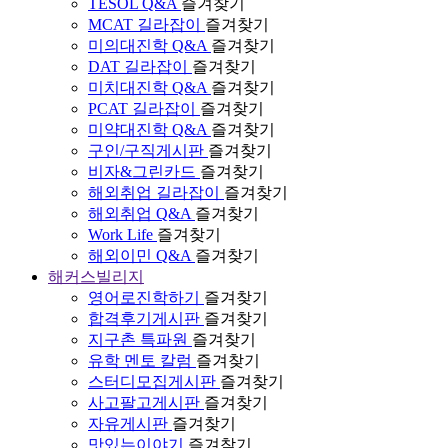
TESOL Q&A
즐겨찾기
MCAT 길라잡이
즐겨찾기
미의대진학 Q&A
즐겨찾기
DAT 길라잡이
즐겨찾기
미치대진학 Q&A
즐겨찾기
PCAT 길라잡이
즐겨찾기
미약대진학 Q&A
즐겨찾기
구인/구직게시판
즐겨찾기
비자&그린카드
즐겨찾기
해외취업 길라잡이
즐겨찾기
해외취업 Q&A
즐겨찾기
Work Life
즐겨찾기
해외이민 Q&A
즐겨찾기
해커스빌리지
영어로진학하기
즐겨찾기
합격후기게시판
즐겨찾기
지구촌 특파원
즐겨찾기
유학 멘토 칼럼
즐겨찾기
스터디모집게시판
즐겨찾기
사고팔고게시판
즐겨찾기
자유게시판
즐겨찾기
맛있는이야기
즐겨찾기