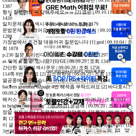
Grammer Start p27 질문(초판19쇄)
[1]
강가딘 | 09.10.14 | 조회
1387
형식 질문이요 꼭 답해주세요ㅠㅠ
[2]
경순 | 09.10.11 | 조회
1420
일치문제욤
[1]
섹시쿠우 | 09.10.10 | 조회 1179
문법문제 모르겠어요..도와주세요
[1]
무식이 | 09.10.07 | 조회
1288
가정법에서 조건절 대용어귀 질문입니다
[1]
gml | 09.10.04 | 조
회 1878
p.230 질문 드리빈다.
[1]
에휴 | 09.09.30 | 조회 1297
as 뒤에 at 올 수 있나요?
[1]
GL | 09.09.29 | 조회 1349
간단한 질문
[2]
섹시쿠우 | 09.09.28 | 조회 1258
114쪽 8번 문제요
[2]
김소현학생 | 09.09.25 | 조회 1372
열공중에 질문있습니다
[1]
njs | 09.09.24 | 조회 1294
hackers grammar 62page 4번 해석좀 부탁드려요
[2]
바다호시 |
09.09.24 | 조회 1363
해커스 그래머 96쪽이요 ㅜㅜ
[2]
sssss | 09.09.22 | 조회 1332
to heights "measuring" ? (p.26)
[1]
궁금해 | 09.09.20 | 조회 1400
정말 쉬운거 하나 질문합니다. 정말루요.
[2]
똘끼 | 09.09.17 | 조
회 1274
이 글 세번째 올리네요. 너무 답변안해주시는거 아닙니까?
[1]
3번째 같은 질문 | 09.09.16 | 조회 1776