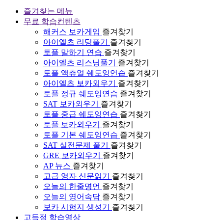
즐겨찾는 메뉴
무료 학습컨텐츠
해커스 보카게임
즐겨찾기
아이엘츠 리딩풀기
즐겨찾기
토플 말하기 연습
즐겨찾기
아이엘츠 리스닝풀기
즐겨찾기
토플 액츄얼 쉐도잉연습
즐겨찾기
아이엘츠 보카외우기
즐겨찾기
토플 정규 쉐도잉연습
즐겨찾기
SAT 보카외우기
즐겨찾기
토플 중급 쉐도잉연습
즐겨찾기
토플 보카외우기
즐겨찾기
토플 기본 쉐도잉연습
즐겨찾기
SAT 실전문제 풀기
즐겨찾기
GRE 보카외우기
즐겨찾기
AP 뉴스
즐겨찾기
고급 영자 신문읽기
즐겨찾기
오늘의 한줄명언
즐겨찾기
오늘의 영어속담
즐겨찾기
보카 시험지 생성기
즐겨찾기
고득점 학습영상