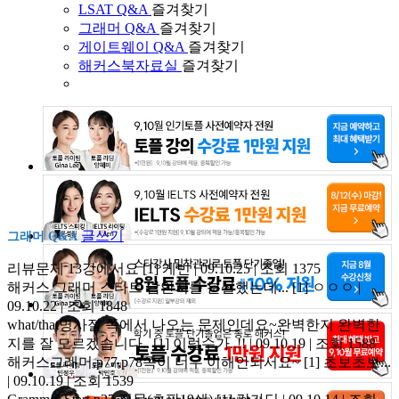
LSAT Q&A
즐겨찾기
그래머 Q&A
즐겨찾기
게이트웨이 Q&A
즐겨찾기
해커스북자료실
즐겨찾기
글쓰기
그래머 Q&A
리뷰문제 13강에서요
[1]
케빈 | 09.10.25 | 조회 1375
해커스 그래머 스타트 답안지를 분실했는데...
[1]
ㅇㅇㅇ |
09.10.22 | 조회 1848
what/that명사절 쪽에서 나오는 문제인데요~완벽한지 완벽한
지를 잘 모르겠습니다..
[1]
이럴수가..!! | 09.10.19 | 조회 1588
해커스그래머,p77,p78쪽이 너무 이해안되서요~
[1]
초보초보...
| 09.10.19 | 조회 1539