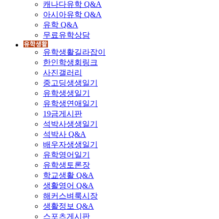
캐나다유학 Q&A
아시아유학 Q&A
유학 Q&A
무료유학상담
유학생활길라잡이
한인학생회링크
사진갤러리
중고딩생생일기
유학생생일기
유학생연애일기
19금게시판
석박사생생일기
석박사 Q&A
배우자생생일기
유학영어일기
유학생토론장
학교생활 Q&A
생활영어 Q&A
해커스벼룩시장
생활정보 Q&A
스포츠게시판