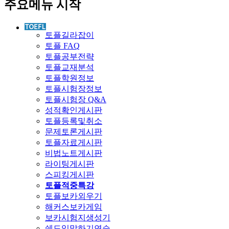
주요메뉴 시작
토플길라잡이
토플 FAQ
토플공부전략
토플교재분석
토플학원정보
토플시험장정보
토플시험장 Q&A
성적확인게시판
토플등록및취소
문제토론게시판
토플자료게시판
비법노트게시판
라이팅게시판
스피킹게시판
토플적중특강
토플보카외우기
해커스보카게임
보카시험지생성기
쉐도잉말하기연습