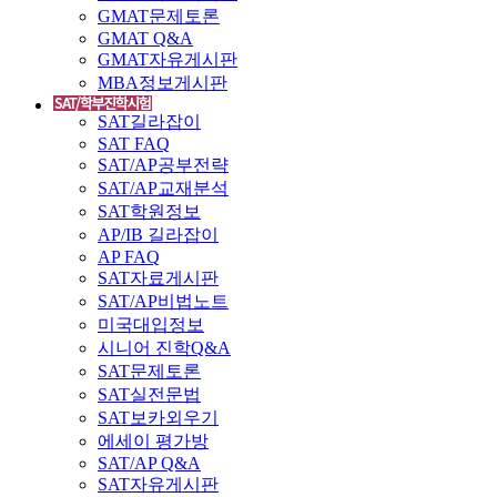
GMAT문제토론
GMAT Q&A
GMAT자유게시판
MBA정보게시판
SAT길라잡이
SAT FAQ
SAT/AP공부전략
SAT/AP교재분석
SAT학원정보
AP/IB 길라잡이
AP FAQ
SAT자료게시판
SAT/AP비법노트
미국대입정보
시니어 진학Q&A
SAT문제토론
SAT실전문법
SAT보카외우기
에세이 평가방
SAT/AP Q&A
SAT자유게시판