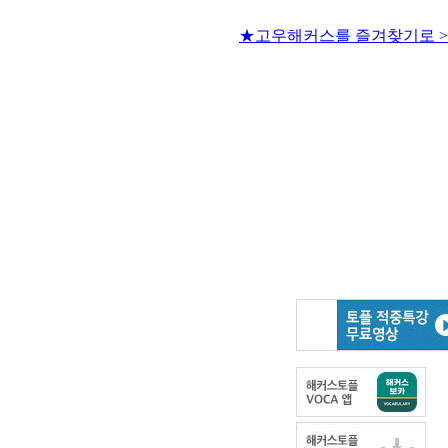
★고우해커스를 즐겨찾기로 >