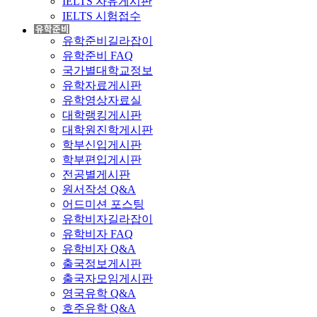
IELTS 자유게시판
IELTS 시험접수
유학준비길라잡이
유학준비 FAQ
국가별대학교정보
유학자료게시판
유학영상자료실
대학랭킹게시판
대학원진학게시판
학부신입게시판
학부편입게시판
전공별게시판
원서작성 Q&A
어드미션 포스팅
유학비자길라잡이
유학비자 FAQ
유학비자 Q&A
출국정보게시판
출국자모임게시판
영국유학 Q&A
호주유학 Q&A