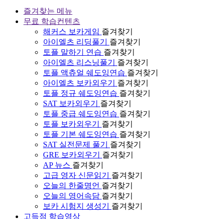
즐겨찾는 메뉴
무료 학습컨텐츠
해커스 보카게임
즐겨찾기
아이엘츠 리딩풀기
즐겨찾기
토플 말하기 연습
즐겨찾기
아이엘츠 리스닝풀기
즐겨찾기
토플 액츄얼 쉐도잉연습
즐겨찾기
아이엘츠 보카외우기
즐겨찾기
토플 정규 쉐도잉연습
즐겨찾기
SAT 보카외우기
즐겨찾기
토플 중급 쉐도잉연습
즐겨찾기
토플 보카외우기
즐겨찾기
토플 기본 쉐도잉연습
즐겨찾기
SAT 실전문제 풀기
즐겨찾기
GRE 보카외우기
즐겨찾기
AP 뉴스
즐겨찾기
고급 영자 신문읽기
즐겨찾기
오늘의 한줄명언
즐겨찾기
오늘의 영어속담
즐겨찾기
보카 시험지 생성기
즐겨찾기
고득점 학습영상