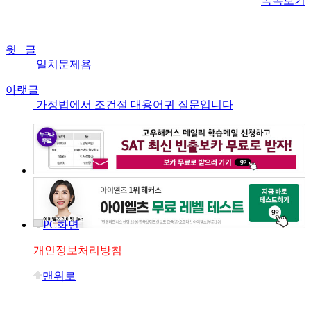
목록보기
윗 글
일치문제욤
아랫글
가정법에서 조건절 대용어귀 질문입니다
PC화면
개인정보처리방침
맨위로