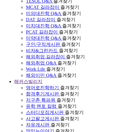
TESOL Q&A
즐겨찾기
MCAT 길라잡이
즐겨찾기
미의대진학 Q&A
즐겨찾기
DAT 길라잡이
즐겨찾기
미치대진학 Q&A
즐겨찾기
PCAT 길라잡이
즐겨찾기
미약대진학 Q&A
즐겨찾기
구인/구직게시판
즐겨찾기
비자&그린카드
즐겨찾기
해외취업 길라잡이
즐겨찾기
해외취업 Q&A
즐겨찾기
Work Life
즐겨찾기
해외이민 Q&A
즐겨찾기
해커스빌리지
영어로진학하기
즐겨찾기
합격후기게시판
즐겨찾기
지구촌 특파원
즐겨찾기
유학 멘토 칼럼
즐겨찾기
스터디모집게시판
즐겨찾기
사고팔고게시판
즐겨찾기
자유게시판
즐겨찾기
맛있는이야기
즐겨찾기