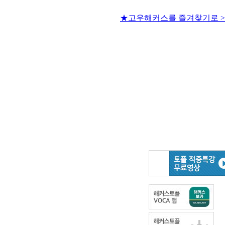
★고우해커스를 즐겨찾기로 >