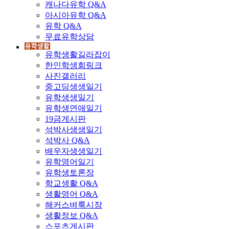
캐나다유학 Q&A
아시아유학 Q&A
유학 Q&A
무료유학상담
유학생활길라잡이
한인학생회링크
사진갤러리
중고딩생생일기
유학생생일기
유학생연애일기
19금게시판
석박사생생일기
석박사 Q&A
배우자생생일기
유학영어일기
유학생토론장
학교생활 Q&A
생활영어 Q&A
해커스벼룩시장
생활정보 Q&A
스포츠게시판