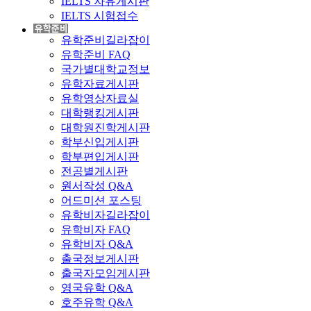
IELTS 자유게시판
IELTS 시험접수
유학준비길라잡이
유학준비 FAQ
국가별대학교정보
유학자료게시판
유학영상자료실
대학랭킹게시판
대학원진학게시판
학부신입게시판
학부편입게시판
전공별게시판
원서작성 Q&A
어드미션 포스팅
유학비자길라잡이
유학비자 FAQ
유학비자 Q&A
출국정보게시판
출국자모임게시판
영국유학 Q&A
호주유학 Q&A