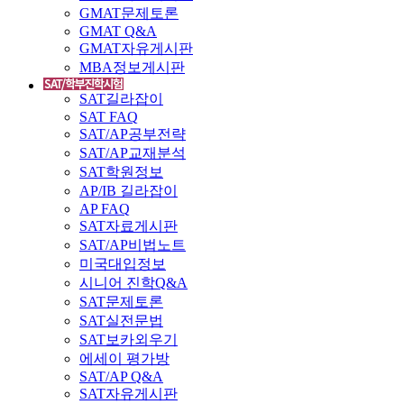
GMAT문제토론
GMAT Q&A
GMAT자유게시판
MBA정보게시판
SAT길라잡이
SAT FAQ
SAT/AP공부전략
SAT/AP교재분석
SAT학원정보
AP/IB 길라잡이
AP FAQ
SAT자료게시판
SAT/AP비법노트
미국대입정보
시니어 진학Q&A
SAT문제토론
SAT실전문법
SAT보카외우기
에세이 평가방
SAT/AP Q&A
SAT자유게시판