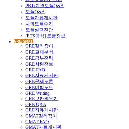
PBT/기관토플Q&A
토플Q&A
토플자유게시판
나의토플수기
토플실력진단
[ETS공식] 토플정보
GRE길라잡이
GRE교재분석
GRE공부전략
GRE학원정보
GRE FAQ
GRE자료게시판
GRE문제토론
GRE비법노트
GRE Writing
GRE보카외우기
GRE Q&A
GRE자유게시판
GMAT길라잡이
GMAT FAQ
GMAT자료게시판