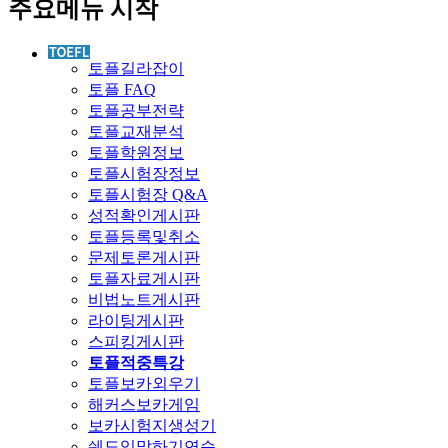
주요메뉴 시작
토플길라잡이
토플 FAQ
토플공부전략
토플교재분석
토플학원정보
토플시험장정보
토플시험장 Q&A
성적확인게시판
토플등록및취소
문제토론게시판
토플자료게시판
비법노트게시판
라이팅게시판
스피킹게시판
토플적중특강
토플보카외우기
해커스보카게임
보카시험지생성기
쉐도잉말하기연습