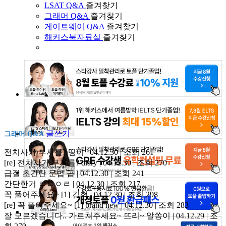
LSAT Q&A
즐겨찾기
그래머 Q&A
즐겨찾기
게이트웨이 Q&A
즐겨찾기
해커스북자료실
즐겨찾기
글쓰기
그래머 Q&A
전치사가 부사를?
띵이 | 04.12.30 | 조회 261
[re] 전치사가 부사를?
diary | 04.12.30 | 조회 270
급질 초간단 문법
급 | 04.12.30 | 조회 241
간단한거
ㄹㄷㅇㄹ | 04.12.30 | 조회 217
꼭 풀어주세요~
[1]
김혁 | 04.12.30 | 조회 298
[re] 꼭 풀어주세요~
[1]
brand new | 04.12.30 | 조회 283
잘 모르겠습니다.. 가르쳐주세요~ 뜨리~
알쏭이 | 04.12.29 | 조