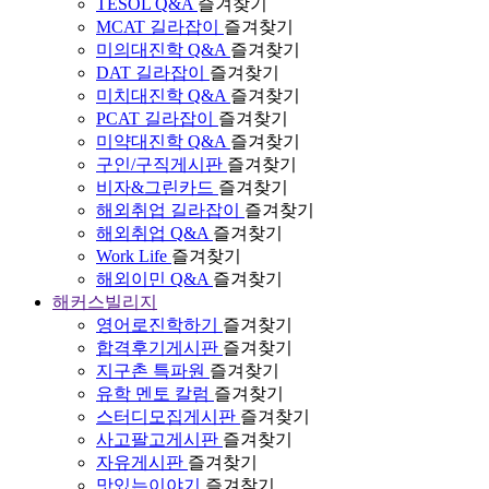
TESOL Q&A
즐겨찾기
MCAT 길라잡이
즐겨찾기
미의대진학 Q&A
즐겨찾기
DAT 길라잡이
즐겨찾기
미치대진학 Q&A
즐겨찾기
PCAT 길라잡이
즐겨찾기
미약대진학 Q&A
즐겨찾기
구인/구직게시판
즐겨찾기
비자&그린카드
즐겨찾기
해외취업 길라잡이
즐겨찾기
해외취업 Q&A
즐겨찾기
Work Life
즐겨찾기
해외이민 Q&A
즐겨찾기
해커스빌리지
영어로진학하기
즐겨찾기
합격후기게시판
즐겨찾기
지구촌 특파원
즐겨찾기
유학 멘토 칼럼
즐겨찾기
스터디모집게시판
즐겨찾기
사고팔고게시판
즐겨찾기
자유게시판
즐겨찾기
맛있는이야기
즐겨찾기