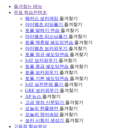
즐겨찾는 메뉴
무료 학습컨텐츠
해커스 보카게임
즐겨찾기
아이엘츠 리딩풀기
즐겨찾기
토플 말하기 연습
즐겨찾기
아이엘츠 리스닝풀기
즐겨찾기
토플 액츄얼 쉐도잉연습
즐겨찾기
아이엘츠 보카외우기
즐겨찾기
토플 정규 쉐도잉연습
즐겨찾기
SAT 보카외우기
즐겨찾기
토플 중급 쉐도잉연습
즐겨찾기
토플 보카외우기
즐겨찾기
토플 기본 쉐도잉연습
즐겨찾기
SAT 실전문제 풀기
즐겨찾기
GRE 보카외우기
즐겨찾기
AP 뉴스
즐겨찾기
고급 영자 신문읽기
즐겨찾기
오늘의 한줄명언
즐겨찾기
오늘의 영어속담
즐겨찾기
보카 시험지 생성기
즐겨찾기
고득점 학습영상