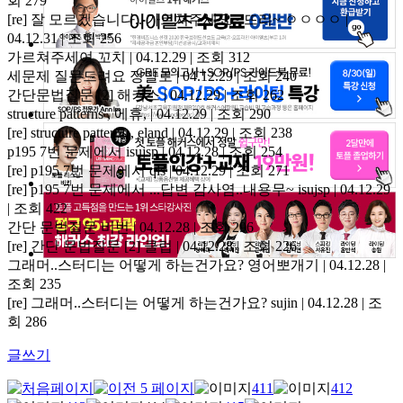
회 279
[re] 잘 모르겠습니다.. 가르쳐주세요~ 뜨리~
ㅇㅇㅇㅇ |
04.12.31 | 조회 256
가르쳐주세여
꼬치 | 04.12.29 | 조회 312
세문제 질문드려요
정말로 | 04.12.29 | 조회 240
간단문법질문
[2]
해커스 | 04.12.29 | 조회 262
structure patterns ,
에휴, | 04.12.29 | 조회 290
[re] structure patterns ,
eland | 04.12.29 | 조회 238
p195 7번 문제에서
isujsp | 04.12.28 | 조회 254
[re] p195 7번 문제에서
qls | 04.12.29 | 조회 271
[re] p195 7번 문제에서 ...답변 감사염..내용무~
isujsp | 04.12.29
| 조회 422
간단 문법질문
비번 | 04.12.28 | 조회 296
[re] 간단 문법질문
[2]
클럽 | 04.12.28 | 조회 226
그래머..스터디는 어떻게 하는건가요?
영어뽀개기 | 04.12.28 |
조회 235
[re] 그래머..스터디는 어떻게 하는건가요?
sujin | 04.12.28 | 조
회 286
글쓰기
411
412