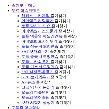
즐겨찾는 메뉴
무료 학습컨텐츠
해커스 보카게임
즐겨찾기
아이엘츠 리딩풀기
즐겨찾기
토플 말하기 연습
즐겨찾기
아이엘츠 리스닝풀기
즐겨찾기
토플 액츄얼 쉐도잉연습
즐겨찾기
아이엘츠 보카외우기
즐겨찾기
토플 정규 쉐도잉연습
즐겨찾기
SAT 보카외우기
즐겨찾기
토플 중급 쉐도잉연습
즐겨찾기
토플 보카외우기
즐겨찾기
토플 기본 쉐도잉연습
즐겨찾기
SAT 실전문제 풀기
즐겨찾기
GRE 보카외우기
즐겨찾기
AP 뉴스
즐겨찾기
고급 영자 신문읽기
즐겨찾기
오늘의 한줄명언
즐겨찾기
오늘의 영어속담
즐겨찾기
보카 시험지 생성기
즐겨찾기
고득점 학습영상