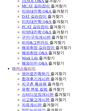
TESOL Q&A
즐겨찾기
MCAT 길라잡이
즐겨찾기
미의대진학 Q&A
즐겨찾기
DAT 길라잡이
즐겨찾기
미치대진학 Q&A
즐겨찾기
PCAT 길라잡이
즐겨찾기
미약대진학 Q&A
즐겨찾기
구인/구직게시판
즐겨찾기
비자&그린카드
즐겨찾기
해외취업 길라잡이
즐겨찾기
해외취업 Q&A
즐겨찾기
Work Life
즐겨찾기
해외이민 Q&A
즐겨찾기
해커스빌리지
영어로진학하기
즐겨찾기
합격후기게시판
즐겨찾기
지구촌 특파원
즐겨찾기
유학 멘토 칼럼
즐겨찾기
스터디모집게시판
즐겨찾기
사고팔고게시판
즐겨찾기
자유게시판
즐겨찾기
맛있는이야기
즐겨찾기