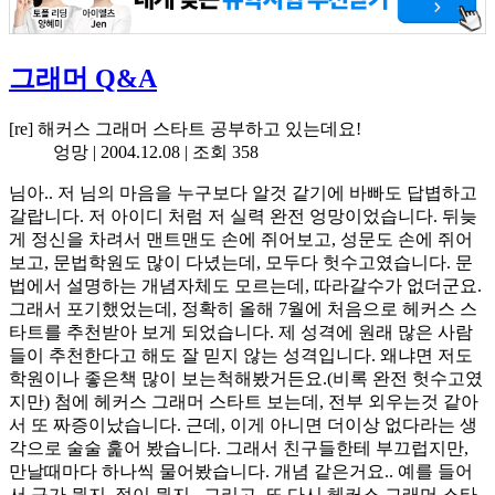
그래머 Q&A
[re] 해커스 그래머 스타트 공부하고 있는데요!
엉망 |
2004.12.08
| 조회 358
님아.. 저 님의 마음을 누구보다 알것 같기에 바빠도 답볍하고
갈랍니다. 저 아이디 처럼 저 실력 완전 엉망이었습니다. 뒤늦
게 정신을 차려서 맨트맨도 손에 쥐어보고, 성문도 손에 쥐어
보고, 문법학원도 많이 다녔는데, 모두다 헛수고였습니다. 문
법에서 설명하는 개념자체도 모르는데, 따라갈수가 없더군요.
그래서 포기했었는데, 정확히 올해 7월에 처음으로 헤커스 스
타트를 추천받아 보게 되었습니다. 제 성격에 원래 많은 사람
들이 추천한다고 해도 잘 믿지 않는 성격입니다. 왜냐면 저도
학원이나 좋은책 많이 보는척해봤거든요.(비록 완전 헛수고였
지만) 첨에 헤커스 그래머 스타트 보는데, 전부 외우는것 같아
서 또 짜증이났습니다. 근데, 이게 아니면 더이상 없다라는 생
각으로 술술 훑어 봤습니다. 그래서 친구들한테 부끄럽지만,
만날때마다 하나씩 물어봤습니다. 개념 같은거요.. 예를 들어
서 구가 뭔지..절이 뭔지.. 그리고, 또 다시 헤커스 그래머 스타