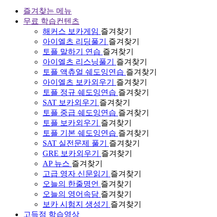
즐겨찾는 메뉴
무료 학습컨텐츠
해커스 보카게임
즐겨찾기
아이엘츠 리딩풀기
즐겨찾기
토플 말하기 연습
즐겨찾기
아이엘츠 리스닝풀기
즐겨찾기
토플 액츄얼 쉐도잉연습
즐겨찾기
아이엘츠 보카외우기
즐겨찾기
토플 정규 쉐도잉연습
즐겨찾기
SAT 보카외우기
즐겨찾기
토플 중급 쉐도잉연습
즐겨찾기
토플 보카외우기
즐겨찾기
토플 기본 쉐도잉연습
즐겨찾기
SAT 실전문제 풀기
즐겨찾기
GRE 보카외우기
즐겨찾기
AP 뉴스
즐겨찾기
고급 영자 신문읽기
즐겨찾기
오늘의 한줄명언
즐겨찾기
오늘의 영어속담
즐겨찾기
보카 시험지 생성기
즐겨찾기
고득점 학습영상