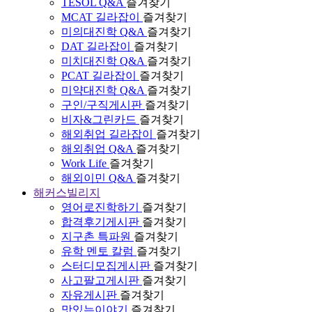
TESOL Q&A
즐겨찾기
MCAT 길라잡이
즐겨찾기
미의대진학 Q&A
즐겨찾기
DAT 길라잡이
즐겨찾기
미치대진학 Q&A
즐겨찾기
PCAT 길라잡이
즐겨찾기
미약대진학 Q&A
즐겨찾기
구인/구직게시판
즐겨찾기
비자&그린카드
즐겨찾기
해외취업 길라잡이
즐겨찾기
해외취업 Q&A
즐겨찾기
Work Life
즐겨찾기
해외이민 Q&A
즐겨찾기
해커스빌리지
영어로진학하기
즐겨찾기
합격후기게시판
즐겨찾기
지구촌 특파원
즐겨찾기
유학 멘토 칼럼
즐겨찾기
스터디모집게시판
즐겨찾기
사고팔고게시판
즐겨찾기
자유게시판
즐겨찾기
맛있는이야기
즐겨찾기