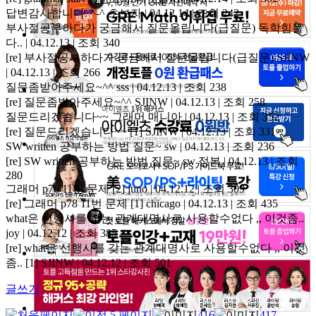
답변감사합니다. ^-^
초보자 | 04.12.14 | 조회 242
부사절공부하다가 궁금해서 질문올립니다(급질문)
독학힘들
다.. | 04.12.13 | 조회 340
[re] 부사절공부하다가 궁금해서 질문올립니다(급질문)
SJINW
| 04.12.13 | 조회 266
질문좀받아주세요~^^
sss | 04.12.13 | 조회 238
[re] 질문좀받아주세요~^^
SJINW | 04.12.13 | 조회 258
질문드리겠습니다~~
그래머 매니아 | 04.12.13 | 조회 352
[re] 질문드리겠습니다~~
[1]
SJINW | 04.12.13 | 조회 331
SW written 공부하는 방법 질문~
sw | 04.12.13 | 조회 236
[re] SW written 공부하는 방법 질문~
sw 정복 | 04.12.13 | 조회
280
그래머 p78 11번 문제
[2]
juno | 04.12.12 | 조회 309
[re] 그래머 p78 11번 문제
[1]
chicago | 04.12.13 | 조회 435
what은 선행사를 갖는 관계대명사로 사용할수없다 ,, 이것좀..
joy | 04.12.12 | 조회 385
[re] what은 선행사를 갖는 관계대명사로 사용할수없다 ,, 이것
좀..
[1]
SJINW | 04.12.12 | 조회 501
글쓰기
416
417