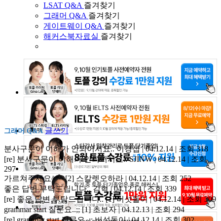
LSAT Q&A
즐겨찾기
그래머 Q&A
즐겨찾기
게이트웨이 Q&A
즐겨찾기
해커스북자료실
즐겨찾기
글쓰기
그래머 Q&A
분사구문이 이해가 안되어서요..
이경섭 | 04.12.14 | 조회 318
[re] 분사구문이 이해가 안되어서요..
SJINW | 04.12.14 | 조회
297
가르쳐주세요^*^
[2]
스칼렛오하라 | 04.12.14 | 조회 252
좋은 답변 부탁드립니다..
김혁 | 04.12.14 | 조회 339
[re] 좋은 답변 부탁드립니다..
[1]
버섯돌이 | 04.12.14 | 조회 309
grammar start 질문요..;;
[1]
초보자 | 04.12.13 | 조회 294
[re] grammar start 질문요..;;
버섯돌이 | 04.12.14 | 조회 302