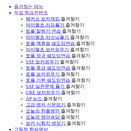
즐겨찾는 메뉴
무료 학습컨텐츠
해커스 보카게임
즐겨찾기
아이엘츠 리딩풀기
즐겨찾기
토플 말하기 연습
즐겨찾기
아이엘츠 리스닝풀기
즐겨찾기
토플 액츄얼 쉐도잉연습
즐겨찾기
아이엘츠 보카외우기
즐겨찾기
토플 정규 쉐도잉연습
즐겨찾기
SAT 보카외우기
즐겨찾기
토플 중급 쉐도잉연습
즐겨찾기
토플 보카외우기
즐겨찾기
토플 기본 쉐도잉연습
즐겨찾기
SAT 실전문제 풀기
즐겨찾기
GRE 보카외우기
즐겨찾기
AP 뉴스
즐겨찾기
고급 영자 신문읽기
즐겨찾기
오늘의 한줄명언
즐겨찾기
오늘의 영어속담
즐겨찾기
보카 시험지 생성기
즐겨찾기
고득점 학습영상