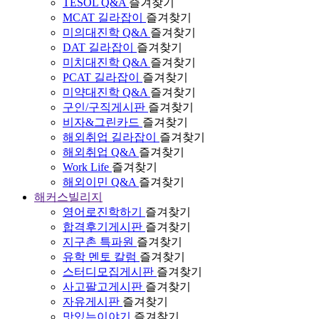
TESOL Q&A
즐겨찾기
MCAT 길라잡이
즐겨찾기
미의대진학 Q&A
즐겨찾기
DAT 길라잡이
즐겨찾기
미치대진학 Q&A
즐겨찾기
PCAT 길라잡이
즐겨찾기
미약대진학 Q&A
즐겨찾기
구인/구직게시판
즐겨찾기
비자&그린카드
즐겨찾기
해외취업 길라잡이
즐겨찾기
해외취업 Q&A
즐겨찾기
Work Life
즐겨찾기
해외이민 Q&A
즐겨찾기
해커스빌리지
영어로진학하기
즐겨찾기
합격후기게시판
즐겨찾기
지구촌 특파원
즐겨찾기
유학 멘토 칼럼
즐겨찾기
스터디모집게시판
즐겨찾기
사고팔고게시판
즐겨찾기
자유게시판
즐겨찾기
맛있는이야기
즐겨찾기