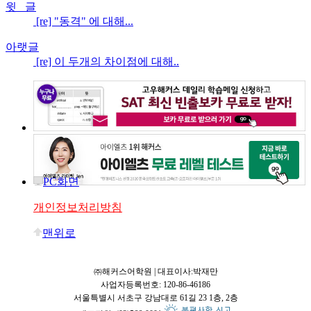
윗 글
[re] "동격" 에 대해...
아랫글
[re] 이 두개의 차이점에 대해..
PC화면
개인정보처리방침
맨위로
㈜해커스어학원 | 대표이사:박재만
사업자등록번호: 120-86-46186
서울특별시 서초구 강남대로 61길 23 1층, 2층