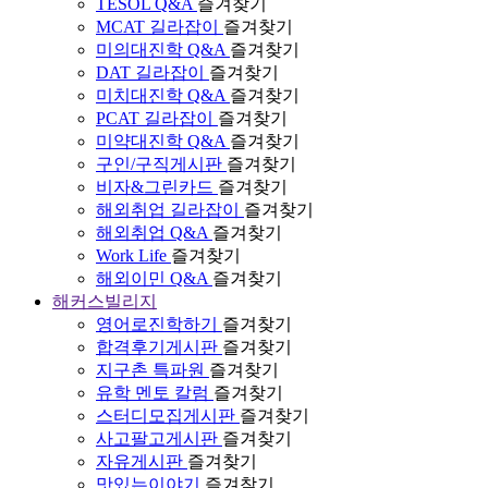
TESOL Q&A
즐겨찾기
MCAT 길라잡이
즐겨찾기
미의대진학 Q&A
즐겨찾기
DAT 길라잡이
즐겨찾기
미치대진학 Q&A
즐겨찾기
PCAT 길라잡이
즐겨찾기
미약대진학 Q&A
즐겨찾기
구인/구직게시판
즐겨찾기
비자&그린카드
즐겨찾기
해외취업 길라잡이
즐겨찾기
해외취업 Q&A
즐겨찾기
Work Life
즐겨찾기
해외이민 Q&A
즐겨찾기
해커스빌리지
영어로진학하기
즐겨찾기
합격후기게시판
즐겨찾기
지구촌 특파원
즐겨찾기
유학 멘토 칼럼
즐겨찾기
스터디모집게시판
즐겨찾기
사고팔고게시판
즐겨찾기
자유게시판
즐겨찾기
맛있는이야기
즐겨찾기