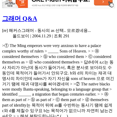
그래머 Q&A
[re] 해커스그래머 - 동사의 as 선택.. 모르겠네용...
올드보이 |
2004.11.29
| 조회 291
>① The Ming emperors were very anxious to have a palace
complex worthy of rulers > _____ Sons of Heaven. > > ⓐ
considered themselves > ⓑ who considered them > ⓒ considered
themselves as > ⓓ who considered themselves > 답d네여 a,c는 동
사 자리가 아닌데 동사가 들어가서, 혹은 분사로 보더라도 수
동인데 목적어가 들어가서 안되구요. b와 d의 차이는 재귀 대
명사의 차이인데 rulers가 자기 자신을 sons of heaven 으로 여긴
거기 땜에 재귀 대명사를 써야겠네여 > >② The native blacks
were mostly Bantu-speaking, belonging to a language group that >
identified ______ a migration that began centuries earlier. > > ⓐ
them as part of > ⓑ as part of > ⓒ them part of > ⓓ themselves
part of idenfity는 목적어 뒤에 as를 수반하는 동사기 땜에 쉽게
c와 d를 제칠수 있구요 b는 목적어가 없으니까 자연히 남는건
a네요 > > 해설 부탁드립니다~* ( __)..