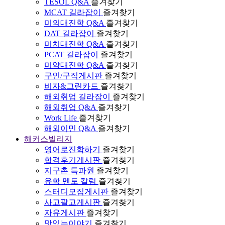
TESOL Q&A
즐겨찾기
MCAT 길라잡이
즐겨찾기
미의대진학 Q&A
즐겨찾기
DAT 길라잡이
즐겨찾기
미치대진학 Q&A
즐겨찾기
PCAT 길라잡이
즐겨찾기
미약대진학 Q&A
즐겨찾기
구인/구직게시판
즐겨찾기
비자&그린카드
즐겨찾기
해외취업 길라잡이
즐겨찾기
해외취업 Q&A
즐겨찾기
Work Life
즐겨찾기
해외이민 Q&A
즐겨찾기
해커스빌리지
영어로진학하기
즐겨찾기
합격후기게시판
즐겨찾기
지구촌 특파원
즐겨찾기
유학 멘토 칼럼
즐겨찾기
스터디모집게시판
즐겨찾기
사고팔고게시판
즐겨찾기
자유게시판
즐겨찾기
맛있는이야기
즐겨찾기