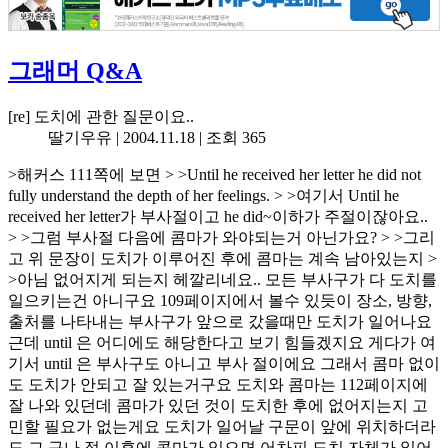
그래머 Q&A
[re] 도치에 관한 질문이요..
딸기우유 |
2004.11.18
| 조회 365
>해커스 111쪽에 보면 > >Until he received her letter he did not
fully understand the depth of her feelings. > >여기서 Until he
received her letter가 부사절이고 he did~이하가 주절이잖아요..
> >그럼 부사절 다음에 콤마가 와야되는거 아닌가요? > >그리
고 위 문장이 도치가 이루어진 후에 콤마는 계속 남아있는지 >
>아님 없어지게 되는지 헤깔리네요.. 모든 부사구가 다 도치를
일으키는건 아니구요 109페이지에서 볼수 있듯이 장소, 방향,
출처를 나타내는 부사구가 앞으로 갔을때만 도치가 일어나요
근데 until 은 어디에도 해당한다고 보기 힘들겠지요 게다가 여
기서 until 은 부사구도 아니고 부사 절이에요 그래서 콤마 없이
도 도치가 안되고 잘 있는거구요 도치와 콤마는 112페이지에
잘 나와 있던데 콤마가 있던 것이 도치한 후에 없어지는지 고
민할 필요가 없는게요 도치가 일어날 구문이 앞에 위치하더라
도 그 구나 절 이후에 콤마가 있으면 어차피 도치 자체가 일어