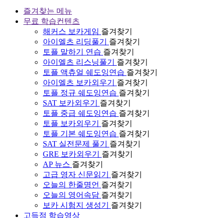
즐겨찾는 메뉴
무료 학습컨텐츠
해커스 보카게임
즐겨찾기
아이엘츠 리딩풀기
즐겨찾기
토플 말하기 연습
즐겨찾기
아이엘츠 리스닝풀기
즐겨찾기
토플 액츄얼 쉐도잉연습
즐겨찾기
아이엘츠 보카외우기
즐겨찾기
토플 정규 쉐도잉연습
즐겨찾기
SAT 보카외우기
즐겨찾기
토플 중급 쉐도잉연습
즐겨찾기
토플 보카외우기
즐겨찾기
토플 기본 쉐도잉연습
즐겨찾기
SAT 실전문제 풀기
즐겨찾기
GRE 보카외우기
즐겨찾기
AP 뉴스
즐겨찾기
고급 영자 신문읽기
즐겨찾기
오늘의 한줄명언
즐겨찾기
오늘의 영어속담
즐겨찾기
보카 시험지 생성기
즐겨찾기
고득점 학습영상