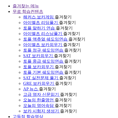
즐겨찾는 메뉴
무료 학습컨텐츠
해커스 보카게임
즐겨찾기
아이엘츠 리딩풀기
즐겨찾기
토플 말하기 연습
즐겨찾기
아이엘츠 리스닝풀기
즐겨찾기
토플 액츄얼 쉐도잉연습
즐겨찾기
아이엘츠 보카외우기
즐겨찾기
토플 정규 쉐도잉연습
즐겨찾기
SAT 보카외우기
즐겨찾기
토플 중급 쉐도잉연습
즐겨찾기
토플 보카외우기
즐겨찾기
토플 기본 쉐도잉연습
즐겨찾기
SAT 실전문제 풀기
즐겨찾기
GRE 보카외우기
즐겨찾기
AP 뉴스
즐겨찾기
고급 영자 신문읽기
즐겨찾기
오늘의 한줄명언
즐겨찾기
오늘의 영어속담
즐겨찾기
보카 시험지 생성기
즐겨찾기
고득점 학습영상