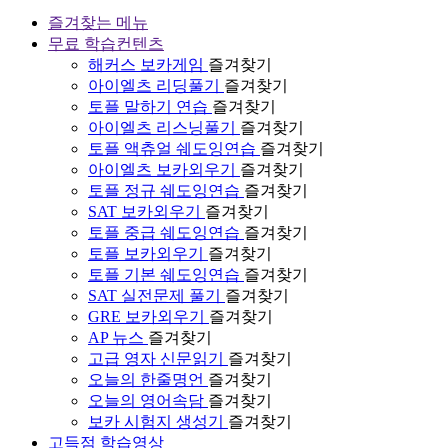
즐겨찾는 메뉴
무료 학습컨텐츠
해커스 보카게임
즐겨찾기
아이엘츠 리딩풀기
즐겨찾기
토플 말하기 연습
즐겨찾기
아이엘츠 리스닝풀기
즐겨찾기
토플 액츄얼 쉐도잉연습
즐겨찾기
아이엘츠 보카외우기
즐겨찾기
토플 정규 쉐도잉연습
즐겨찾기
SAT 보카외우기
즐겨찾기
토플 중급 쉐도잉연습
즐겨찾기
토플 보카외우기
즐겨찾기
토플 기본 쉐도잉연습
즐겨찾기
SAT 실전문제 풀기
즐겨찾기
GRE 보카외우기
즐겨찾기
AP 뉴스
즐겨찾기
고급 영자 신문읽기
즐겨찾기
오늘의 한줄명언
즐겨찾기
오늘의 영어속담
즐겨찾기
보카 시험지 생성기
즐겨찾기
고득점 학습영상