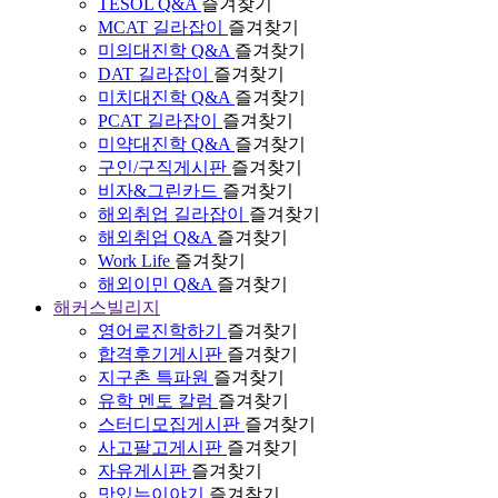
TESOL Q&A
즐겨찾기
MCAT 길라잡이
즐겨찾기
미의대진학 Q&A
즐겨찾기
DAT 길라잡이
즐겨찾기
미치대진학 Q&A
즐겨찾기
PCAT 길라잡이
즐겨찾기
미약대진학 Q&A
즐겨찾기
구인/구직게시판
즐겨찾기
비자&그린카드
즐겨찾기
해외취업 길라잡이
즐겨찾기
해외취업 Q&A
즐겨찾기
Work Life
즐겨찾기
해외이민 Q&A
즐겨찾기
해커스빌리지
영어로진학하기
즐겨찾기
합격후기게시판
즐겨찾기
지구촌 특파원
즐겨찾기
유학 멘토 칼럼
즐겨찾기
스터디모집게시판
즐겨찾기
사고팔고게시판
즐겨찾기
자유게시판
즐겨찾기
맛있는이야기
즐겨찾기